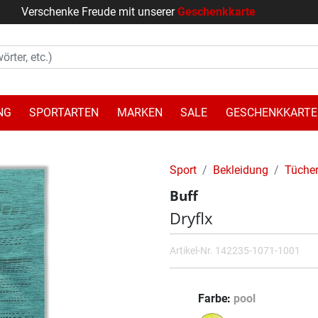
Verschenke Freude mit unserer
Geschenkkarte
NG
SPORTARTEN
MARKEN
SALE
GESCHENKKARTE
Sport
Bekleidung
Tücher
Buff
Dryflx
Artikel-Nr.
142235-1071-1001
Farbe
pool