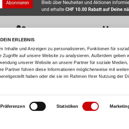
Bleib über Neuheiten und Aktionen informier
Abonnieren
und erhalte
CHF 10.00 Rabatt auf Deine nä
DEIN ERLEBNIS
ÜBER 400 MARKEN
ERFAHRUNG SEIT ÜBER 70 JAHR
 Inhalte und Anzeigen zu personalisieren, Funktionen für sozia
e Zugriffe auf unsere Website zu analysieren. Außerdem geben w
nservice
Unternehmen
rwendung unserer Website an unsere Partner für soziale Medien
re Partner führen diese Informationen möglicherweise mit weite
FAQs
Standorte
ereitgestellt haben oder die sie im Rahmen Ihrer Nutzung der D
abelle
Job / Karriere
en
Über uns
n
Events
Präferenzen
Statistiken
Marketin
ollect
er