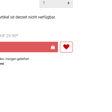
rtikel ist derzeit nicht verfügbar.
reduziert von
An
 CHF 29.90
len: morgen geliefert -
rei