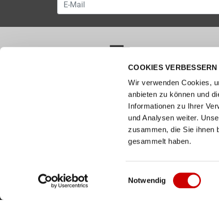
COOKIES VERBESSERN 
VERSANDKOSTENFREI AB 50.00 CHF
Wir verwenden Cookies, um
anbieten zu können und di
Wie können wir helfen?
Kunde
Informationen zu Ihrer Ve
und Analysen weiter. Unse
0800 237 437
Hilfe & 
info@bergerschuhe.ch
zusammen, die Sie ihnen b
Grössent
Standorte
gesammelt haben.
Zahlart
Social Media
Retoure
Facebook
Einwilligungsauswahl
Notwendig
Click & C
Instagram
Newslett
Youtube
LinkedIn