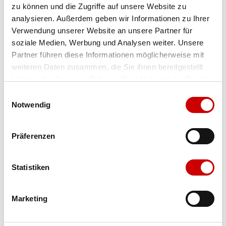
zu können und die Zugriffe auf unsere Website zu
Farbe
black/peach/nightlife
analysieren. Außerdem geben wir Informationen zu Ihrer
Verwendung unserer Website an unsere Partner für
soziale Medien, Werbung und Analysen weiter. Unsere
Partner führen diese Informationen möglicherweise mit
Ausgewählt
Grösse
weiteren Daten zusammen, die Sie ihnen bereitgestellt
haben oder die sie im Rahmen Ihrer Nutzung der Dienste
gesammelt haben.
Einwilligungsauswahl
Notwendig
Breite der Laufschuhe
Menge
Präferenzen
Verfügbarkeit:
Wähle eine Variante für die Verfügbarkeitsprüfung
Statistiken
IN DEN WARENKORB
Marketing