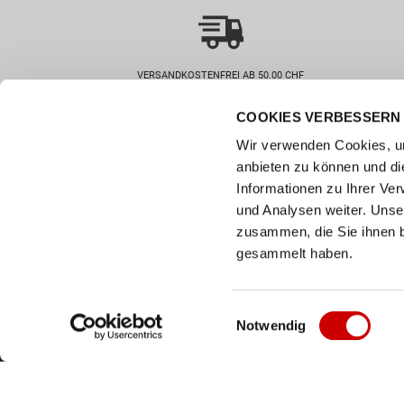
VERSANDKOSTENFREI AB 50.00 CHF
COOKIES VERBESSERN 
Wie können wir helfen?
Kunde
Wir verwenden Cookies, um
0800 237 437
Hilfe & 
anbieten zu können und di
info@bergerschuhe.ch
Grössent
Informationen zu Ihrer Ve
Standorte
Zahlart
und Analysen weiter. Unse
Social Media
zusammen, die Sie ihnen b
Retoure
Facebook
gesammelt haben.
Click & C
Instagram
Newslett
Youtube
Einwilligungsauswahl
Notwendig
LinkedIn