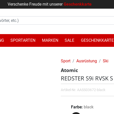
Verschenke Freude mit unserer
Geschenkkarte
NG
SPORTARTEN
MARKEN
SALE
GESCHENKKARTE
Sport
Ausrüstung
Ski
Atomic
REDSTER S9i RVSK S
Artikel-Nr.
AASS03672-black
Farbe
black