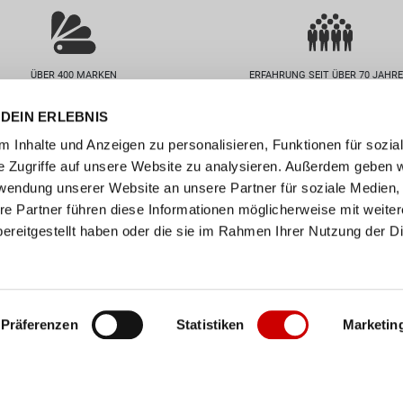
ÜBER 400 MARKEN
ERFAHRUNG SEIT ÜBER 70 JAHR
DEIN ERLEBNIS
nservice
Unternehmen
 Inhalte und Anzeigen zu personalisieren, Funktionen für sozia
FAQs
Standorte
e Zugriffe auf unsere Website zu analysieren. Außerdem geben w
abelle
Job / Karriere
rwendung unserer Website an unsere Partner für soziale Medien
en
Über uns
re Partner führen diese Informationen möglicherweise mit weite
ereitgestellt haben oder die sie im Rahmen Ihrer Nutzung der D
n
Events
ollect
er
Präferenzen
Statistiken
Marketin
Impressum
•
AGB
•
Datenschutz