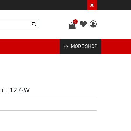
×
0
MODE SHOP
 + I 12 GW