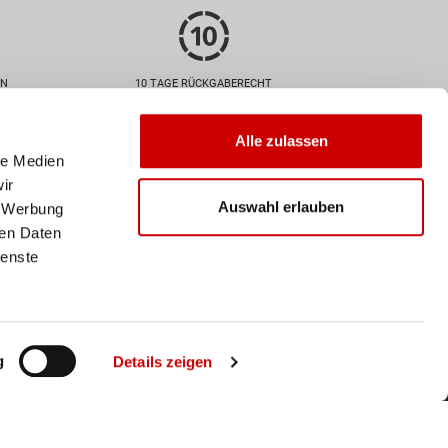
EN
10 TAGE RÜCKGABERECHT
Zahlarten
Alle zulassen
le Medien
ir
Auswahl erlauben
, Werbung
ren Daten
ienste
Versand
Deine Bestellung wird mit der
Schweizer Post versendet. Ab
einem Einkaufswert von 50
CHF ist der Versand
g
Details zeigen
innerhalb der Schweiz
kostenlos.