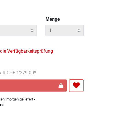
Menge
 die Verfügbarkeitsprüfung
eis reduziert von
An
tatt CHF 1'279.00
len: morgen geliefert -
rei