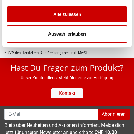
Produktbeschreibung
Alle zulassen
Eigenschaften
Auswahl erlauben
* UVP des Herstellers; Alle Preisangaben inkl. MwSt.
Hast Du Fragen zum Produkt?
Unser Kundendienst steht Dir gerne zur Verfügung
Kontakt
Abonnieren
Bleib über Neuheiten und Aktionen informiert. Melde dich
jetzt für unseren Newsletter an und erhalte
CHF 10.00