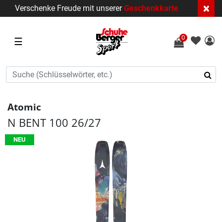
×
Verschenke Freude mit unserer
Geschenkkarte
0
☰
Atomic
N BENT 100 26/27
NEU