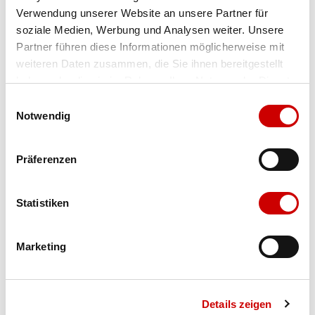
Verwendung unserer Website an unsere Partner für
Farbe
multicolor
soziale Medien, Werbung und Analysen weiter. Unsere
Partner führen diese Informationen möglicherweise mit
weiteren Daten zusammen, die Sie ihnen bereitgestellt
Ausgewählt
haben oder die sie im Rahmen Ihrer Nutzung der Dienste
Grösse
Menge
gesammelt haben.
Einwilligungsauswahl
Notwendig
Verfügbarkeit:
Präferenzen
Wähle eine Variante für die Verfügbarkeitsprüfung
Statistiken
IN DEN WARENKORB
Marketing
Bis 17:00 Uhr bestellen: morgen geliefert - ab CHF 50.00
portofrei
Details zeigen