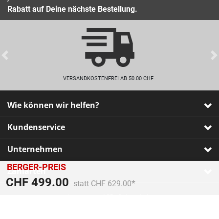
Rabatt auf Deine nächste Bestellung.
Previous
VERSANDKOSTENFREI AB 50.00 CHF
Wie können wir helfen?
Kundenservice
Unternehmen
BERGER-PREIS
Zahlarten
Preis reduziert von
An
CHF 499.00
statt CHF 629.00
Impressum
•
AGB
•
Datenschutz