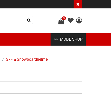
×
0
MODE SHOP
e
Ski- & Snowboardhelme