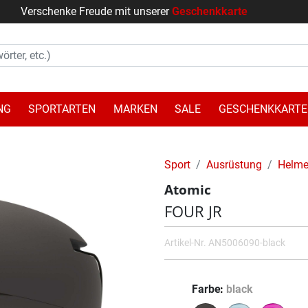
Verschenke Freude mit unserer
Geschenkkarte
NG
SPORTARTEN
MARKEN
SALE
GESCHENKKARTE
Sport
Ausrüstung
Helm
Atomic
FOUR JR
Artikel-Nr.
AN5006090-black
Farbe
black