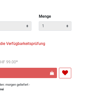
Menge
 die Verfügbarkeitsprüfung
reduziert von
An
 CHF 99.00
len: morgen geliefert -
rei