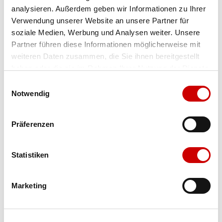
analysieren. Außerdem geben wir Informationen zu Ihrer
Farbe
black/pearl pink
Verwendung unserer Website an unsere Partner für
soziale Medien, Werbung und Analysen weiter. Unsere
Partner führen diese Informationen möglicherweise mit
Ausgewählt
weiteren Daten zusammen, die Sie ihnen bereitgestellt
haben oder die sie im Rahmen Ihrer Nutzung der Dienste
gesammelt haben.
Einwilligungsauswahl
Grösse
Menge
Notwendig
Präferenzen
Verfügbarkeit:
Wähle eine Variante für die Verfügbarkeitsprüfung
Statistiken
IN DEN WARENKORB
Marketing
Bis 17:00 Uhr bestellen: morgen geliefert - ab CHF 50.00
portofrei