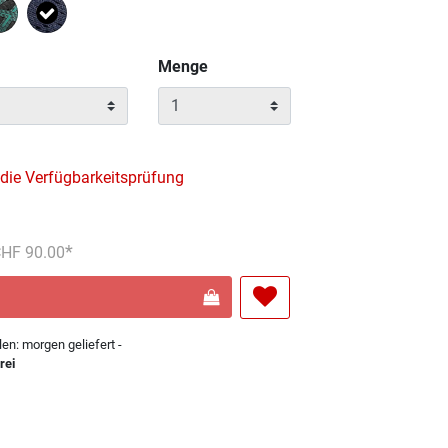
Ausgewählt
Menge
 die Verfügbarkeitsprüfung
reduziert von
An
 CHF 90.00
len: morgen geliefert -
rei