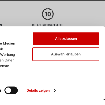
EN
10 TAGE RÜCKGABERECHT
Zahlarten
Alle zulassen
le Medien
ir
Auswahl erlauben
, Werbung
ren Daten
ienste
Versand
Deine Bestellung wird mit der
Schweizer Post versendet. Ab
einem Einkaufswert von 50
CHF ist der Versand
g
Details zeigen
innerhalb der Schweiz
kostenlos.