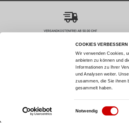
VERSANDKOSTENFREI AB 50.00 CHF
COOKIES VERBESSERN 
Wie können wir helfen?
Kunde
Wir verwenden Cookies, um
0800 237 437
Hilfe & 
anbieten zu können und di
info@bergerschuhe.ch
Grössent
Informationen zu Ihrer Ve
Standorte
Zahlart
und Analysen weiter. Unse
Social Media
zusammen, die Sie ihnen b
Retoure
Facebook
gesammelt haben.
Click & C
Instagram
Newslett
Youtube
Einwilligungsauswahl
Notwendig
LinkedIn