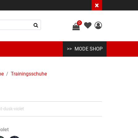
×
0
MODE SHOP
he
Trainingsschuhe
-dusk-violet
olet