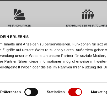
ÜBER 400 MARKEN
ERFAHRUNG SEIT ÜBER 70 JAHR
DEIN ERLEBNIS
nservice
Unternehmen
 Inhalte und Anzeigen zu personalisieren, Funktionen für sozia
FAQs
Standorte
e Zugriffe auf unsere Website zu analysieren. Außerdem geben w
abelle
Job / Karriere
rwendung unserer Website an unsere Partner für soziale Medien
en
Über uns
re Partner führen diese Informationen möglicherweise mit weite
ereitgestellt haben oder die sie im Rahmen Ihrer Nutzung der D
n
Events
ollect
er
Präferenzen
Statistiken
Marketin