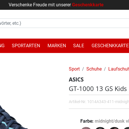
Verschenke Freude mit unserer
Geschenkkarte
NG
SPORTARTEN
MARKEN
SALE
GESCHENKKARTE
Sport
Schuhe
Laufschu
ASICS
GT-1000 13 GS Kids
Artikel-Nr.
1014A343-411-midnight
Farbe
midnight/dusk vi