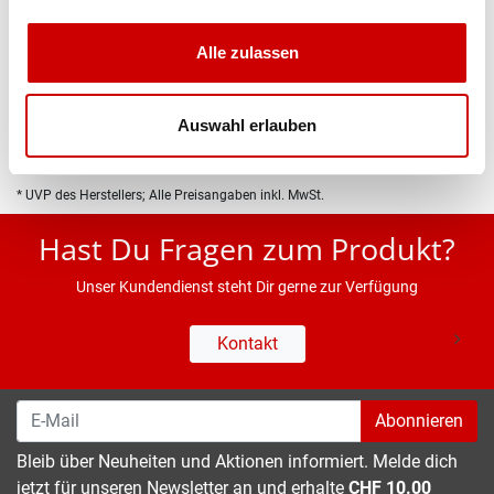
Produktbeschreibung
Alle zulassen
Eigenschaften
Auswahl erlauben
* UVP des Herstellers; Alle Preisangaben inkl. MwSt.
Hast Du Fragen zum Produkt?
Unser Kundendienst steht Dir gerne zur Verfügung
Kontakt
Abonnieren
Bleib über Neuheiten und Aktionen informiert. Melde dich
jetzt für unseren Newsletter an und erhalte
CHF 10.00