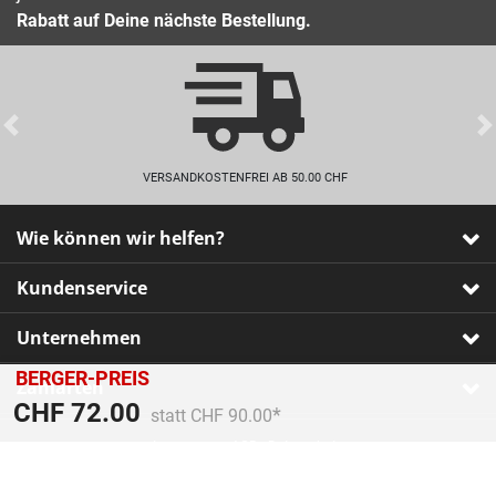
Rabatt auf Deine nächste Bestellung.
Previous
VERSANDKOSTENFREI AB 50.00 CHF
Wie können wir helfen?
Kundenservice
Unternehmen
BERGER-PREIS
Zahlarten
Preis reduziert von
An
CHF 72.00
statt CHF 90.00
Impressum
•
AGB
•
Datenschutz