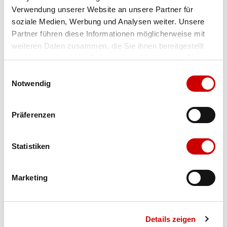
Verwendung unserer Website an unsere Partner für
Farbe
vital green/white
soziale Medien, Werbung und Analysen weiter. Unsere
Partner führen diese Informationen möglicherweise mit
weiteren Daten zusammen, die Sie ihnen bereitgestellt
Ausgewählt
haben oder die sie im Rahmen Ihrer Nutzung der Dienste
Grösse
Menge
gesammelt haben.
Einwilligungsauswahl
Notwendig
Verfügbarkeit:
Präferenzen
Wähle eine Variante für die Verfügbarkeitsprüfung
Statistiken
IN DEN WARENKORB
Marketing
Bis 17:00 Uhr bestellen: morgen geliefert - ab CHF 50.00
portofrei
Details zeigen