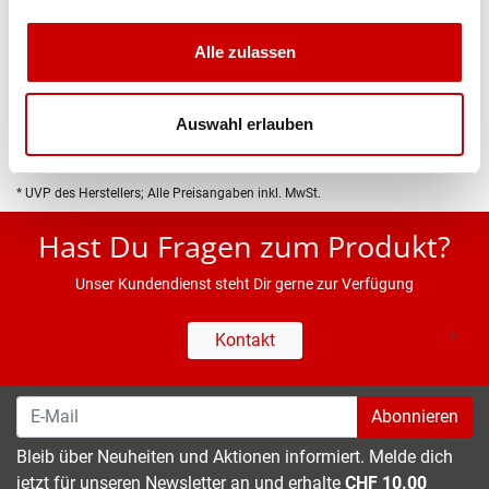
Produktbeschreibung
Alle zulassen
Eigenschaften
Auswahl erlauben
* UVP des Herstellers; Alle Preisangaben inkl. MwSt.
Hast Du Fragen zum Produkt?
Unser Kundendienst steht Dir gerne zur Verfügung
Kontakt
Abonnieren
Bleib über Neuheiten und Aktionen informiert. Melde dich
jetzt für unseren Newsletter an und erhalte
CHF 10.00