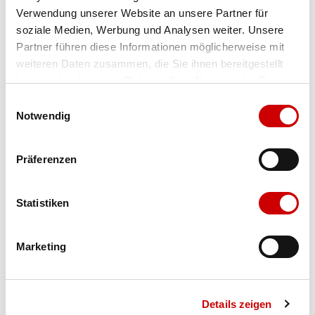
Verwendung unserer Website an unsere Partner für
Farbe
vital green/white
soziale Medien, Werbung und Analysen weiter. Unsere
Partner führen diese Informationen möglicherweise mit
weiteren Daten zusammen, die Sie ihnen bereitgestellt
Ausgewählt
haben oder die sie im Rahmen Ihrer Nutzung der Dienste
Grösse
Menge
gesammelt haben.
Einwilligungsauswahl
Notwendig
Verfügbarkeit:
Präferenzen
Wähle eine Variante für die Verfügbarkeitsprüfung
Statistiken
IN DEN WARENKORB
Marketing
Bis 17:00 Uhr bestellen: morgen geliefert - ab CHF 50.00
portofrei
Details zeigen