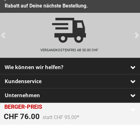
Rabatt auf Deine nächste Bestellung.
Previous
VERSANDKOSTENFREI AB 50.00 CHF
Wie können wir helfen?
Kundenservice
Unternehmen
BERGER-PREIS
Zahlarten
Preis reduziert von
An
CHF 76.00
statt CHF 95.00
Impressum
•
AGB
•
Datenschutz