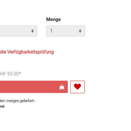
Menge
 die Verfügbarkeitsprüfung
reduziert von
An
 CHF 95.00
len: morgen geliefert -
rei