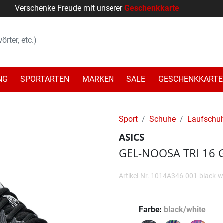
Verschenke Freude mit unserer
Geschenkkarte
NG
SPORTARTEN
MARKEN
SALE
GESCHENKKARTE
Sport
Schuhe
Laufschu
ASICS
GEL-NOOSA TRI 16 G
Artikel-Nr.
1014A346-001-black-w
Farbe
black/white