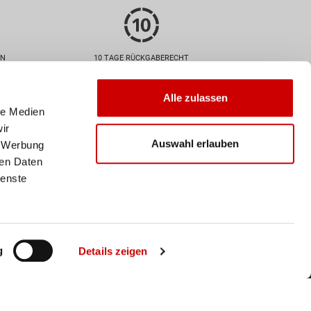
EN
10 TAGE RÜCKGABERECHT
Zahlarten
Alle zulassen
le Medien
ir
Auswahl erlauben
, Werbung
ren Daten
ienste
Versand
Deine Bestellung wird mit der
Schweizer Post versendet. Ab
einem Einkaufswert von 50
CHF ist der Versand
g
Details zeigen
innerhalb der Schweiz
kostenlos.