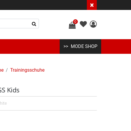
×
0
MODE SHOP
he
Trainingsschuhe
S Kids
hite