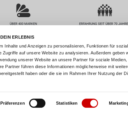
ÜBER 400 MARKEN
ERFAHRUNG SEIT ÜBER 70 JAHR
DEIN ERLEBNIS
nservice
Unternehmen
 Inhalte und Anzeigen zu personalisieren, Funktionen für sozia
FAQs
Standorte
e Zugriffe auf unsere Website zu analysieren. Außerdem geben w
abelle
Job / Karriere
rwendung unserer Website an unsere Partner für soziale Medien
en
Über uns
re Partner führen diese Informationen möglicherweise mit weite
ereitgestellt haben oder die sie im Rahmen Ihrer Nutzung der D
n
Events
ollect
er
Präferenzen
Statistiken
Marketin
Impressum
•
AGB
•
Datenschutz