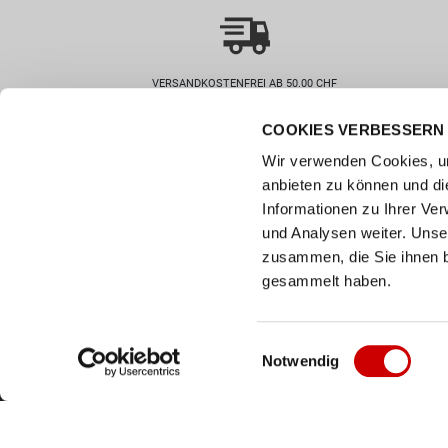
VERSANDKOSTENFREI AB 50.00 CHF
COOKIES VERBESSERN 
Wie können wir helfen?
Kunde
Wir verwenden Cookies, um
0800 237 437
Hilfe & 
anbieten zu können und di
info@bergerschuhe.ch
Grössent
Informationen zu Ihrer Ve
Standorte
Zahlart
und Analysen weiter. Unse
Social Media
zusammen, die Sie ihnen b
Retoure
Facebook
gesammelt haben.
Click & C
Instagram
Newslett
Youtube
Einwilligungsauswahl
Notwendig
LinkedIn