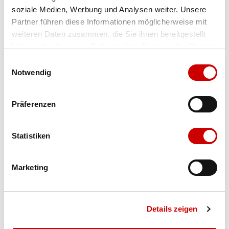
soziale Medien, Werbung und Analysen weiter. Unsere
Farbe
black/black
Partner führen diese Informationen möglicherweise mit
weiteren Daten zusammen, die Sie ihnen bereitgestellt
Grösse
Menge
haben oder die sie im Rahmen Ihrer Nutzung der Dienste
gesammelt haben.
Einwilligungsauswahl
Notwendig
Verfügbarkeit:
Wähle eine Variante für die Verfügbarkeitsprüfung
Präferenzen
IN DEN WARENKORB
Statistiken
Bis 17:00 Uhr bestellen: morgen geliefert - ab CHF 50.00
Marketing
portofrei
Details zeigen
Produktbeschreibung