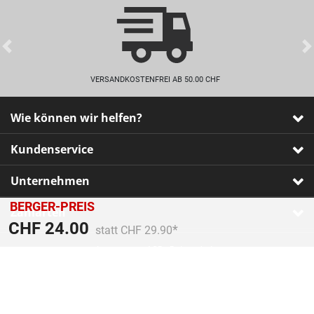
Previous
VERSANDKOSTENFREI AB 50.00 CHF
Wie können wir helfen?
Kundenservice
Unternehmen
BERGER-PREIS
Zahlarten
Preis reduziert von
An
CHF 24.00
statt CHF 29.90
Impressum
•
AGB
•
Datenschutz