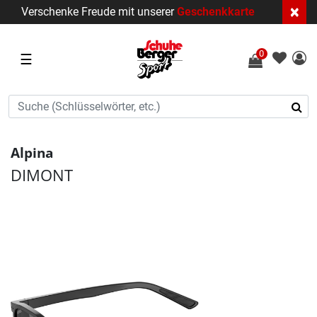
×
Verschenke Freude mit unserer
Geschenkkarte
0
☰
Alpina
DIMONT