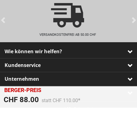
Previous
VERSANDKOSTENFREI AB 50.00 CHF
Wie können wir helfen?
Kundenservice
Unternehmen
BERGER-PREIS
Zahlarten
Preis reduziert von
An
CHF 88.00
statt CHF 110.00
Impressum
•
AGB
•
Datenschutz