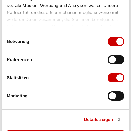
soziale Medien, Werbung und Analysen weiter. Unsere
Farbe
vivred
Partner führen diese Informationen möglicherweise mit
weiteren Daten zusammen, die Sie ihnen bereitgestellt
Grösse
Menge
haben oder die sie im Rahmen Ihrer Nutzung der Dienste
gesammelt haben.
Einwilligungsauswahl
Notwendig
Verfügbarkeit:
Wähle eine Variante für die Verfügbarkeitsprüfung
Präferenzen
IN DEN WARENKORB
Statistiken
Bis 17:00 Uhr bestellen: morgen geliefert - ab CHF 50.00
Marketing
portofrei
Details zeigen
Produktbeschreibung