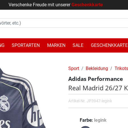
Verschenke Freude mit unserer
Geschenkkarte
NG
SPORTARTEN
MARKEN
SALE
GESCHENKKARTE
Sport
Bekleidung
Trikot
Adidas Performance
Real Madrid 26/27 K
Artikel-Nr.
JP3947-legink
Farbe
legink