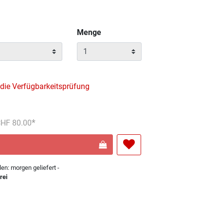
Menge
 die Verfügbarkeitsprüfung
reduziert von
An
 CHF 80.00
len: morgen geliefert -
rei