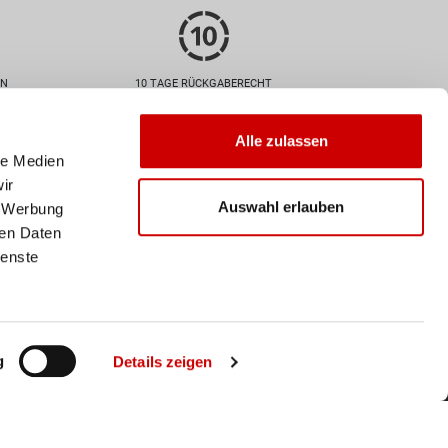
EN
10 TAGE RÜCKGABERECHT
Zahlarten
Alle zulassen
le Medien
ir
Auswahl erlauben
, Werbung
ren Daten
ienste
Versand
Deine Bestellung wird mit der
Schweizer Post versendet. Ab
einem Einkaufswert von 50
CHF ist der Versand
g
Details zeigen
innerhalb der Schweiz
kostenlos.