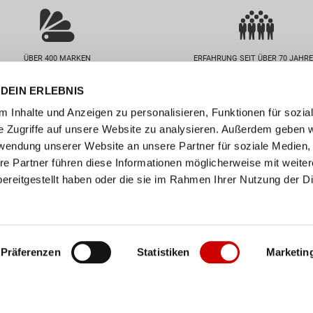
ÜBER 400 MARKEN
ERFAHRUNG SEIT ÜBER 70 JAHR
DEIN ERLEBNIS
nservice
Unternehmen
 Inhalte und Anzeigen zu personalisieren, Funktionen für sozia
FAQs
Standorte
e Zugriffe auf unsere Website zu analysieren. Außerdem geben w
abelle
Job / Karriere
rwendung unserer Website an unsere Partner für soziale Medien
en
Über uns
re Partner führen diese Informationen möglicherweise mit weite
ereitgestellt haben oder die sie im Rahmen Ihrer Nutzung der D
n
Events
ollect
er
Präferenzen
Statistiken
Marketin
Impressum
•
AGB
•
Datenschutz