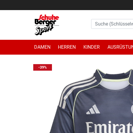
DAMEN
HERREN
KINDER
AUSRÜSTU
-39%