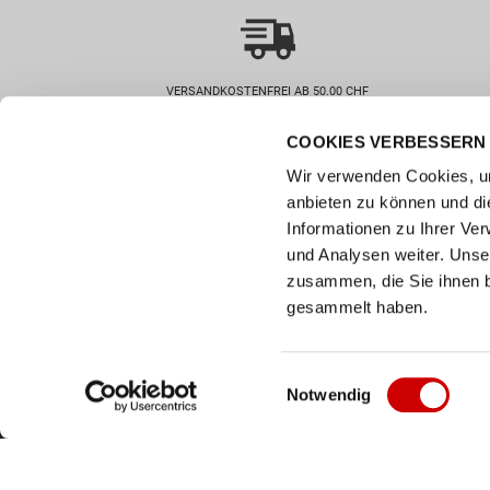
VERSANDKOSTENFREI AB 50.00 CHF
COOKIES VERBESSERN 
Wie können wir helfen?
Kunde
Wir verwenden Cookies, um
0800 237 437
Hilfe & 
anbieten zu können und di
info@bergerschuhe.ch
Grössent
Informationen zu Ihrer Ve
Standorte
Zahlart
und Analysen weiter. Unse
Social Media
zusammen, die Sie ihnen b
Retoure
Facebook
gesammelt haben.
Click & C
Instagram
Newslett
Youtube
Einwilligungsauswahl
Notwendig
LinkedIn