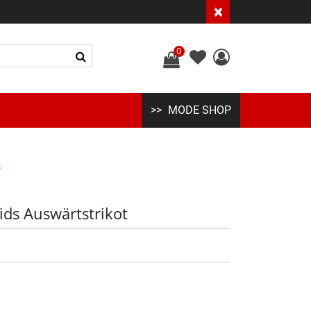
×
0
MODE SHOP
s
ids Auswärtstrikot