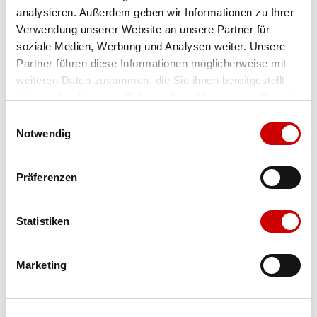
analysieren. Außerdem geben wir Informationen zu Ihrer
Farbe
crsk/rayblu/tesoye
Verwendung unserer Website an unsere Partner für
soziale Medien, Werbung und Analysen weiter. Unsere
Partner führen diese Informationen möglicherweise mit
weiteren Daten zusammen, die Sie ihnen bereitgestellt
haben oder die sie im Rahmen Ihrer Nutzung der Dienste
Ausgewählt
gesammelt haben.
Einwilligungsauswahl
Grösse
Menge
Notwendig
Präferenzen
Verfügbarkeit:
Wähle eine Variante für die Verfügbarkeitsprüfung
Statistiken
IN DEN WARENKORB
Marketing
Bis 17:00 Uhr bestellen: morgen geliefert - ab CHF 50.00
portofrei