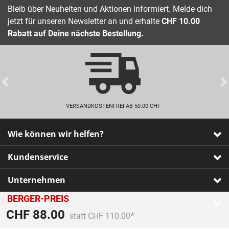
Bleib über Neuheiten und Aktionen informiert. Melde dich
jetzt für unseren Newsletter an und erhalte
CHF 10.00
Rabatt auf Deine nächste Bestellung.
Previous
VERSANDKOSTENFREI AB 50.00 CHF
Wie können wir helfen?
Kundenservice
Unternehmen
BERGER-PREIS
Zahlarten
Preis reduziert von
An
CHF 88.00
statt CHF 110.00