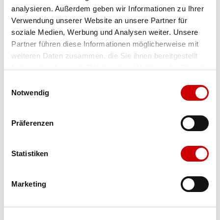
analysieren. Außerdem geben wir Informationen zu Ihrer
Farbe
cblack/ftwwht/lucred
Verwendung unserer Website an unsere Partner für
soziale Medien, Werbung und Analysen weiter. Unsere
Partner führen diese Informationen möglicherweise mit
weiteren Daten zusammen, die Sie ihnen bereitgestellt
haben oder die sie im Rahmen Ihrer Nutzung der Dienste
Ausgewählt
gesammelt haben.
Einwilligungsauswahl
Grösse
Menge
Notwendig
Präferenzen
Verfügbarkeit:
Wähle eine Variante für die Verfügbarkeitsprüfung
Statistiken
IN DEN WARENKORB
Marketing
Bis 17:00 Uhr bestellen: morgen geliefert - ab CHF 50.00
portofrei