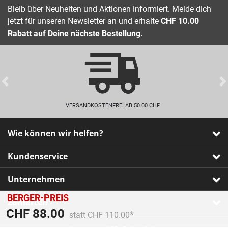
Bleib über Neuheiten und Aktionen informiert. Melde dich
jetzt für unseren Newsletter an und erhalte
CHF 10.00
Rabatt auf Deine nächste Bestellung.
Previous
VERSANDKOSTENFREI AB 50.00 CHF
Wie können wir helfen?
Kundenservice
Unternehmen
BERGER-PREIS
Zahlarten
Preis reduziert von
An
CHF 88.00
statt CHF 110.00