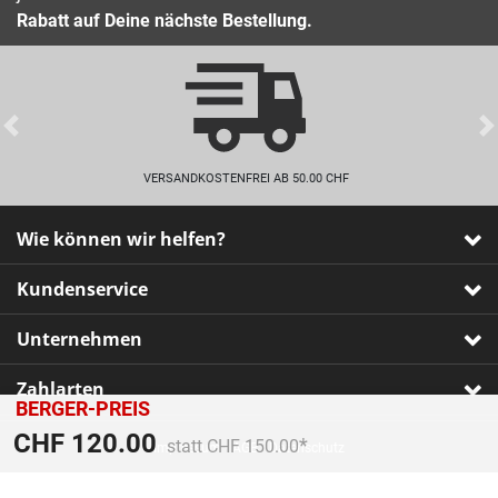
Rabatt auf Deine nächste Bestellung.
Previous
VERSANDKOSTENFREI AB 50.00 CHF
Wie können wir helfen?
Kundenservice
Unternehmen
Zahlarten
BERGER-PREIS
Preis reduziert von
An
CHF 120.00
statt CHF 150.00
Impressum
•
AGB
•
Datenschutz