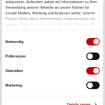
analysieren. Außerdem geben wir Informationen zu Ihrer
Verwendung unserer Website an unsere Partner für
Farbe
crsk/rayblu/tesoye
soziale Medien, Werbung und Analysen weiter. Unsere
Partner führen diese Informationen möglicherweise mit
weiteren Daten zusammen, die Sie ihnen bereitgestellt
Ausgewählt
Grösse
Menge
haben oder die sie im Rahmen Ihrer Nutzung der Dienste
gesammelt haben.
Einwilligungsauswahl
Notwendig
Verfügbarkeit:
Wähle eine Variante für die Verfügbarkeitsprüfung
Präferenzen
IN DEN WARENKORB
Statistiken
Marketing
Bis 17:00 Uhr bestellen: morgen geliefert - ab CHF 50.00
portofrei
Details zeigen