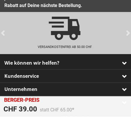
Rabatt auf Deine nächste Bestellung.
Previous
VERSANDKOSTENFREI AB 50.00 CHF
Wie können wir helfen?
Kundenservice
Unternehmen
BERGER-PREIS
Zahlarten
Preis reduziert von
An
CHF 39.00
statt CHF 65.00
Impressum
•
AGB
•
Datenschutz