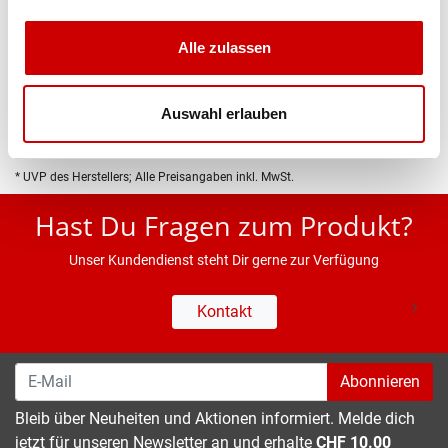
Produktbeschreibung
Alle zulassen
Eigenschaften
Auswahl erlauben
* UVP des Herstellers; Alle Preisangaben inkl. MwSt.
Hast Du Fragen zum Produkt?
Unser Kundendienst steht Dir gerne zur Verfügung
Kontakt
Abonnieren
Bleib über Neuheiten und Aktionen informiert. Melde dich
jetzt für unseren Newsletter an und erhalte
CHF 10.00