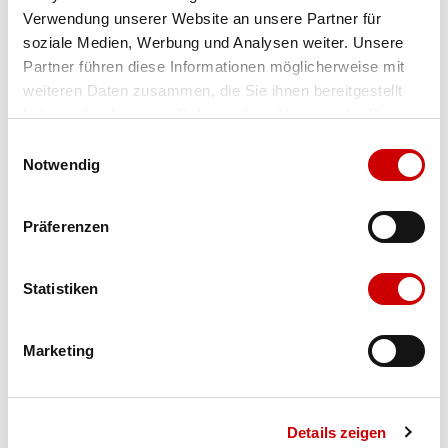
Verwendung unserer Website an unsere Partner für
Farbe
royblu/ftwwht/purrub
soziale Medien, Werbung und Analysen weiter. Unsere
Partner führen diese Informationen möglicherweise mit
weiteren Daten zusammen, die Sie ihnen bereitgestellt
Ausgewählt
haben oder die sie im Rahmen Ihrer Nutzung der Dienste
Grösse
Menge
gesammelt haben.
Einwilligungsauswahl
Notwendig
Verfügbarkeit:
Präferenzen
Wähle eine Variante für die Verfügbarkeitsprüfung
Statistiken
IN DEN WARENKORB
Marketing
Bis 17:00 Uhr bestellen: morgen geliefert - ab CHF 50.00
portofrei
Details zeigen