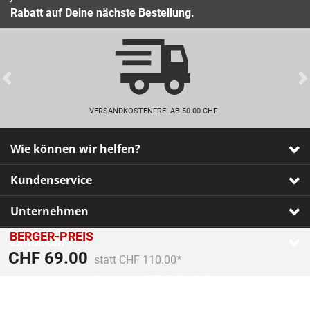
Rabatt auf Deine nächste Bestellung.
Previous
VERSANDKOSTENFREI AB 50.00 CHF
Wie können wir helfen?
Kundenservice
Unternehmen
BERGER-PREIS
Zahlarten
Preis reduziert von
An
CHF 69.00
statt CHF 110.00
Impressum
•
AGB
•
Datenschutz