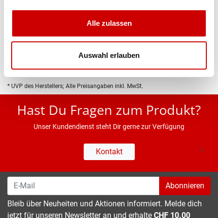
Produktbeschreibung
Alle zulassen
Eigenschaften
Auswahl erlauben
* UVP des Herstellers; Alle Preisangaben inkl. MwSt.
Hast Du Fragen zum Produkt?
Unser Kundendienst steht Dir gerne zur Verfügung
Kontakt
Abonnieren
Bleib über Neuheiten und Aktionen informiert. Melde dich
jetzt für unseren Newsletter an und erhalte
CHF 10.00