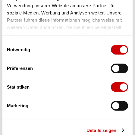
Verwendung unserer Website an unsere Partner für
Farbe
ashblu
soziale Medien, Werbung und Analysen weiter. Unsere
Partner führen diese Informationen möglicherweise mit
weiteren Daten zusammen, die Sie ihnen bereitgestellt
Ausgewählt
haben oder die sie im Rahmen Ihrer Nutzung der Dienste
Grösse
Menge
gesammelt haben.
Einwilligungsauswahl
Notwendig
Verfügbarkeit:
Präferenzen
Wähle eine Variante für die Verfügbarkeitsprüfung
Statistiken
IN DEN WARENKORB
Marketing
Bis 17:00 Uhr bestellen: morgen geliefert - ab CHF 50.00
portofrei
Details zeigen