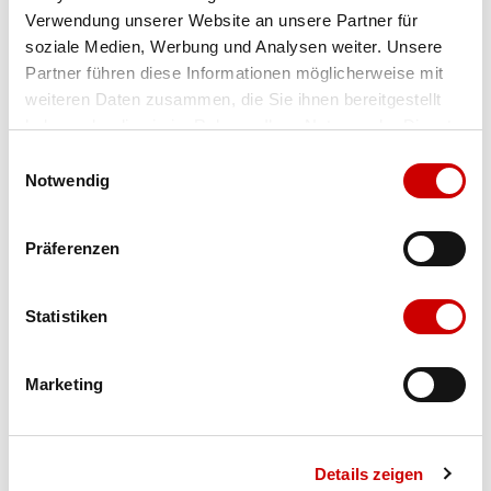
Verwendung unserer Website an unsere Partner für
Farbe
white
soziale Medien, Werbung und Analysen weiter. Unsere
Partner führen diese Informationen möglicherweise mit
weiteren Daten zusammen, die Sie ihnen bereitgestellt
Ausgewählt
haben oder die sie im Rahmen Ihrer Nutzung der Dienste
Grösse
Menge
gesammelt haben.
Einwilligungsauswahl
Notwendig
Verfügbarkeit:
Präferenzen
Wähle eine Variante für die Verfügbarkeitsprüfung
Statistiken
IN DEN WARENKORB
Marketing
Bis 17:00 Uhr bestellen: morgen geliefert - ab CHF 50.00
portofrei
Details zeigen