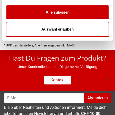
Produktbeschreibung
Alle zulassen
Eigenschaften
Auswahl erlauben
* UVP des Herstellers; Alle Preisangaben inkl. MwSt.
Hast Du Fragen zum Produkt?
Unser Kundendienst steht Dir gerne zur Verfügung
Kontakt
Abonnieren
Bleib über Neuheiten und Aktionen informiert. Melde dich
jetzt für unseren Newsletter an und erhalte
CHF 10.00