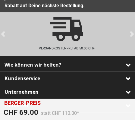
Rabatt auf Deine nächste Bestellung.
Previous
VERSANDKOSTENFREI AB 50.00 CHF
Wie können wir helfen?
Kundenservice
Unternehmen
BERGER-PREIS
Zahlarten
Preis reduziert von
An
CHF 69.00
statt CHF 110.00
Impressum
•
AGB
•
Datenschutz