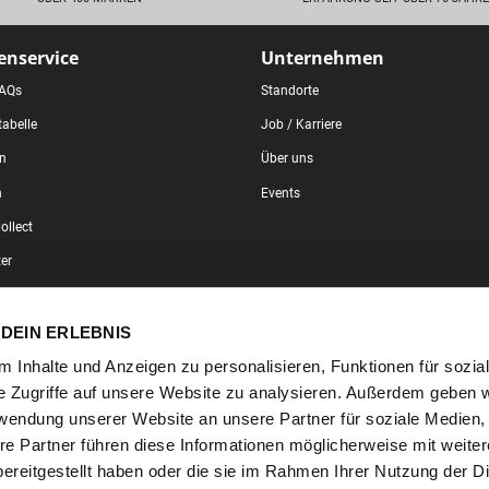
nservice
Unternehmen
FAQs
Standorte
abelle
Job / Karriere
en
Über uns
n
Events
ollect
er
DEIN ERLEBNIS
 Inhalte und Anzeigen zu personalisieren, Funktionen für sozia
Impressum
•
AGB
•
Datenschutz
e Zugriffe auf unsere Website zu analysieren. Außerdem geben w
rwendung unserer Website an unsere Partner für soziale Medien
re Partner führen diese Informationen möglicherweise mit weite
ereitgestellt haben oder die sie im Rahmen Ihrer Nutzung der D