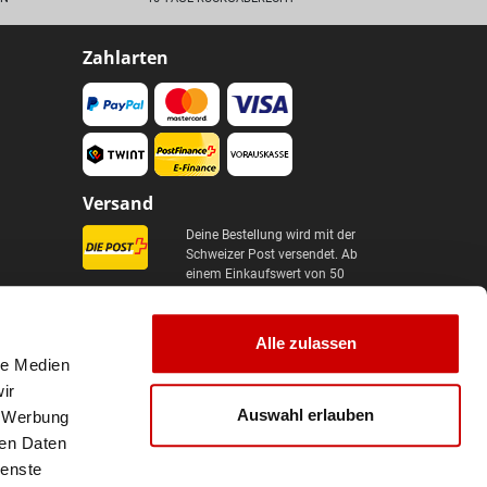
Zahlarten
Versand
Deine Bestellung wird mit der
Schweizer Post versendet. Ab
einem Einkaufswert von 50
CHF ist der Versand
innerhalb der Schweiz
kostenlos.
Alle zulassen
le Medien
ir
Auswahl erlauben
, Werbung
ren Daten
ienste