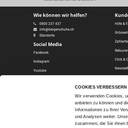
Wie können wir helfen?
Kunde
0800 237 437
Hilfe & 
info@bergerschuhe.ch
Grössent
Standorte
Zahlart
Social Media
Retoure
Facebook
Click & C
Instagram
Newslett
Youtube
LinkedIn
COOKIES VERBESSERN 
Wir verwenden Cookies, um
anbieten zu können und di
Informationen zu Ihrer Ve
und Analysen weiter. Unse
zusammen, die Sie ihnen b