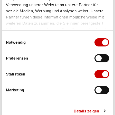
Verwendung unserer Website an unsere Partner für
Farbe
testa di moro
soziale Medien, Werbung und Analysen weiter. Unsere
Partner führen diese Informationen möglicherweise mit
weiteren Daten zusammen, die Sie ihnen bereitgestellt
Ausgewählt
haben oder die sie im Rahmen Ihrer Nutzung der Dienste
Grösse
Menge
gesammelt haben.
Einwilligungsauswahl
Notwendig
Verfügbarkeit:
Präferenzen
Wähle eine Variante für die Verfügbarkeitsprüfung
Statistiken
IN DEN WARENKORB
Marketing
Bis 17:00 Uhr bestellen: morgen geliefert - ab CHF 50.00
portofrei
Details zeigen