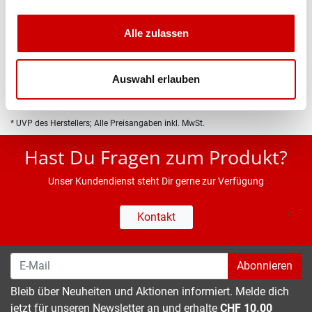
Produktbeschreibung
Alle zulassen
Eigenschaften
Auswahl erlauben
* UVP des Herstellers; Alle Preisangaben inkl. MwSt.
Hast Du Fragen zum Produkt?
Unser Kundendienst steht Dir gerne zur Verfügung
Kontakt
Abonnieren
Bleib über Neuheiten und Aktionen informiert. Melde dich
jetzt für unseren Newsletter an und erhalte
CHF 10.00