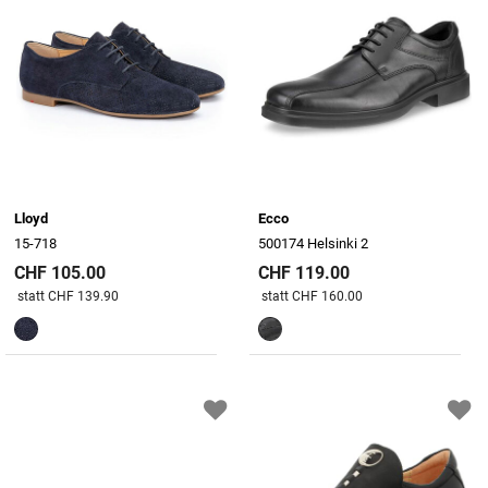
Lloyd
Ecco
15-718
500174 Helsinki 2
CHF 105.00
CHF 119.00
Preis reduziert von
An
Preis reduziert von
An
statt CHF 139.90
statt CHF 160.00