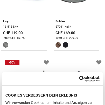
Lloyd
Solidus
16-515 Sky
67011 Kai K
CHF 119.00
CHF 169.00
Preis reduziert von
An
Preis reduziert von
An
statt CHF 159.90
statt CHF 229.90
-50%
COOKIES VERBESSERN DEIN ERLEBNIS
Wir verwenden Cookies, um Inhalte und Anzeigen zu