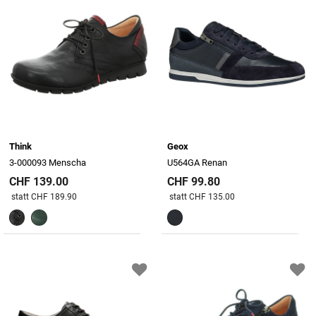
Think
Geox
3-000093 Menscha
U564GA Renan
CHF 139.00
CHF 99.80
Preis reduziert von
An
Preis reduziert von
An
statt CHF 189.90
statt CHF 135.00