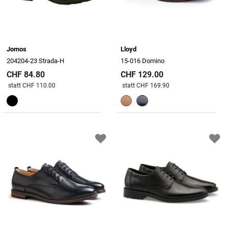
Jomos
Lloyd
204204-23 Strada-H
15-016 Domino
CHF 84.80
CHF 129.00
Preis reduziert von
An
Preis reduziert von
An
statt CHF 110.00
statt CHF 169.90