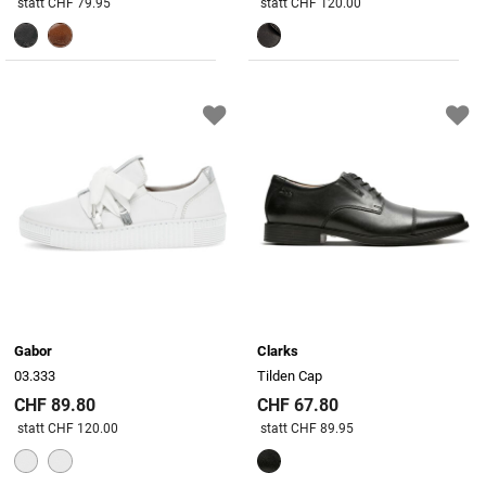
Preis reduziert von
An
Preis reduziert von
An
statt CHF 79.95
statt CHF 120.00
Gabor
Clarks
03.333
Tilden Cap
CHF 89.80
CHF 67.80
Preis reduziert von
An
Preis reduziert von
An
statt CHF 120.00
statt CHF 89.95