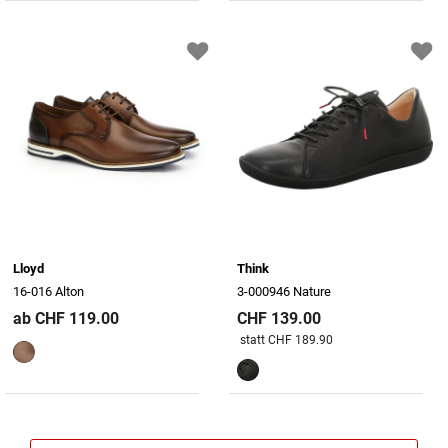
Lloyd
Think
16-016 Alton
3-000946 Nature
ab CHF 119.00
CHF 139.00
Preis reduziert von
An
statt CHF 189.90