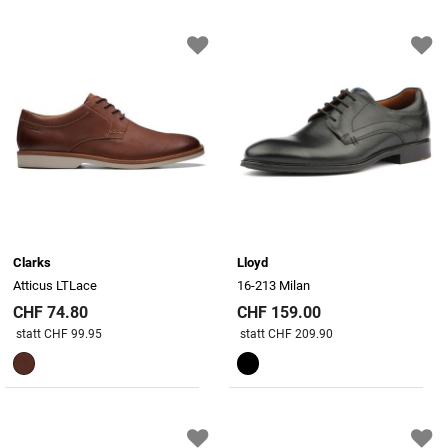
Clarks
Lloyd
Atticus LTLace
16-213 Milan
CHF 74.80
CHF 159.00
Preis reduziert von
An
Preis reduziert von
An
statt CHF 99.95
statt CHF 209.90