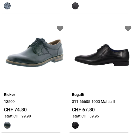
Rieker
Bugatti
13500
311-66605-1000 Mattia II
CHF 74.80
CHF 67.80
Preis reduziert von
An
Preis reduziert von
An
statt CHF 99.90
statt CHF 89.95