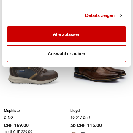
25-508 Eezy
16-516 Sky
ab CHF 119.00
CHF 115.00
Details zeigen
Preis reduziert von
An
statt CHF 149.90
Alle zulassen
Auswahl erlauben
Mephisto
Lloyd
DINO
16-017 Drift
CHF 169.00
ab CHF 115.00
Preis reduziert von
An
statt CHF 229.00