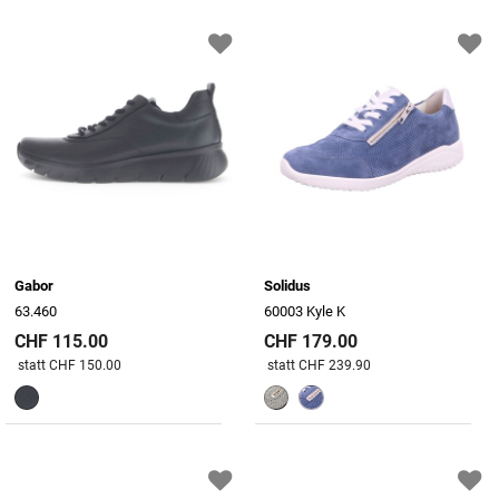
Gabor
Solidus
63.460
60003 Kyle K
CHF 115.00
CHF 179.00
Preis reduziert von
An
Preis reduziert von
An
statt CHF 150.00
statt CHF 239.90