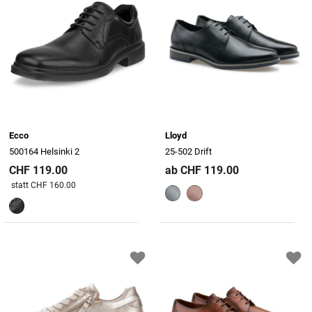
Ecco
Lloyd
500164 Helsinki 2
25-502 Drift
CHF 119.00
ab CHF 119.00
Preis reduziert von
An
statt CHF 160.00