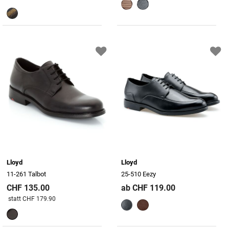
Lloyd
Lloyd
11-261 Talbot
25-510 Eezy
CHF 135.00
ab CHF 119.00
Preis reduziert von
An
statt CHF 179.90