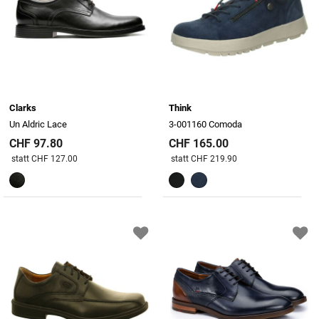
Clarks
Think
Un Aldric Lace
3-001160 Comoda
CHF 97.80
CHF 165.00
Preis reduziert von
An
Preis reduziert von
An
statt CHF 127.00
statt CHF 219.90