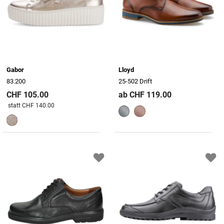
Gabor
Lloyd
83.200
25-502 Drift
CHF 105.00
ab CHF 119.00
Preis reduziert von
An
statt CHF 140.00