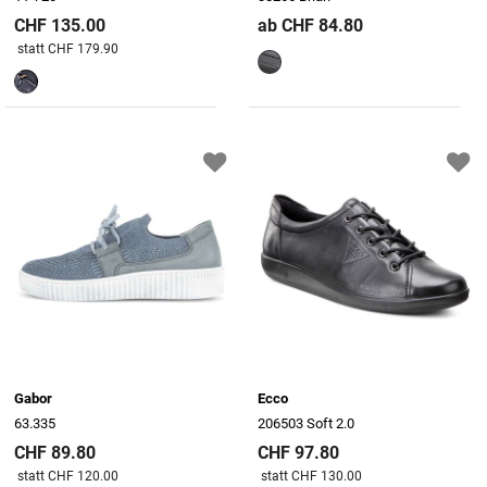
CHF 135.00
ab CHF 84.80
Preis reduziert von
An
statt CHF 179.90
Gabor
Ecco
63.335
206503 Soft 2.0
CHF 89.80
CHF 97.80
Preis reduziert von
An
Preis reduziert von
An
statt CHF 120.00
statt CHF 130.00