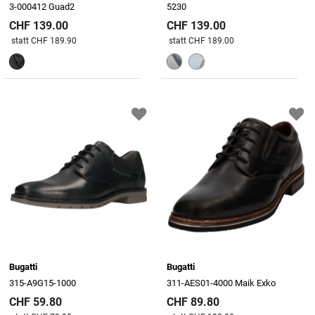
3-000412 Guad2
5230
CHF 139.00
CHF 139.00
Preis reduziert von
An
Preis reduziert von
An
statt CHF 189.90
statt CHF 189.00
Bugatti
Bugatti
315-A9G15-1000
311-AES01-4000 Maik Exko
CHF 59.80
CHF 89.80