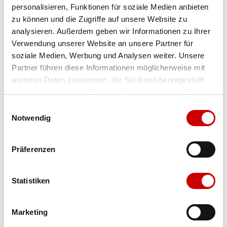
personalisieren, Funktionen für soziale Medien anbieten
Gabor
Lloyd
zu können und die Zugriffe auf unsere Website zu
63.370
15-016 Domino
analysieren. Außerdem geben wir Informationen zu Ihrer
CHF 75.00
CHF 129.00
Verwendung unserer Website an unsere Partner für
Preis reduziert von
An
Preis reduziert von
An
statt CHF 150.00
statt CHF 169.90
soziale Medien, Werbung und Analysen weiter. Unsere
Partner führen diese Informationen möglicherweise mit
weiteren Daten zusammen, die Sie ihnen bereitgestellt
haben oder die sie im Rahmen Ihrer Nutzung der Dienste
gesammelt haben.
Einwilligungsauswahl
Notwendig
Präferenzen
Statistiken
Marketing
Lloyd
Lloyd