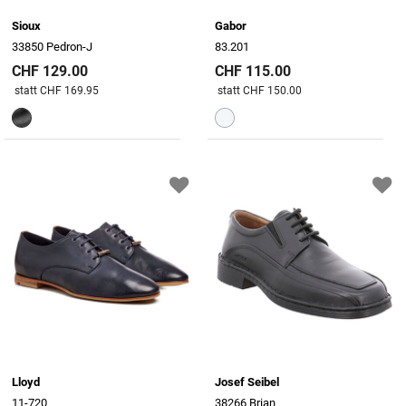
Sioux
Gabor
33850 Pedron-J
83.201
CHF 129.00
CHF 115.00
Preis reduziert von
An
Preis reduziert von
An
statt CHF 169.95
statt CHF 150.00
Lloyd
Josef Seibel
11-720
38266 Brian