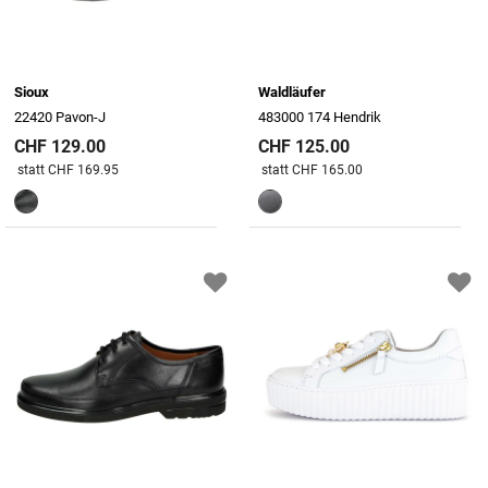
Sioux
Waldläufer
22420 Pavon-J
483000 174 Hendrik
CHF 129.00
CHF 125.00
Preis reduziert von
An
Preis reduziert von
An
statt CHF 169.95
statt CHF 165.00