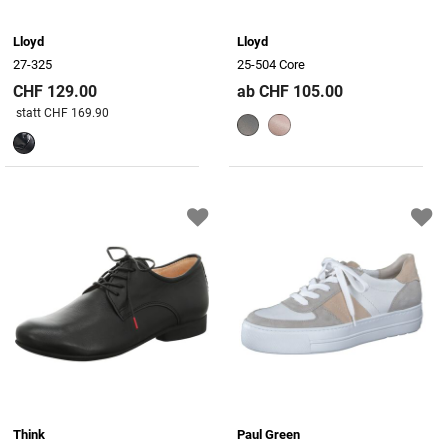
Lloyd
Lloyd
27-325
25-504 Core
CHF 129.00
ab CHF 105.00
Preis reduziert von
An
statt CHF 169.90
Think
Paul Green