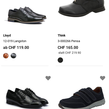
Lloyd
Think
12-019 Langston
3-000266 Pensa
ab CHF 119.00
CHF 165.00
Preis reduziert von
An
statt CHF 219.90