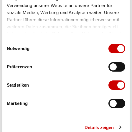
Verwendung unserer Website an unsere Partner für
Farbe
brown/navy
soziale Medien, Werbung und Analysen weiter. Unsere
Partner führen diese Informationen möglicherweise mit
weiteren Daten zusammen, die Sie ihnen bereitgestellt
Ausgewählt
haben oder die sie im Rahmen Ihrer Nutzung der Dienste
Grösse
Menge
gesammelt haben.
Einwilligungsauswahl
Notwendig
Verfügbarkeit:
Präferenzen
Wähle eine Variante für die Verfügbarkeitsprüfung
Statistiken
IN DEN WARENKORB
Marketing
Bis 17:00 Uhr bestellen: morgen geliefert - ab CHF 50.00
portofrei
Details zeigen