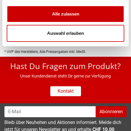
Produktbeschreibung
Alle zulassen
Eigenschaften
Auswahl erlauben
* UVP des Herstellers; Alle Preisangaben inkl. MwSt.
Hast Du Fragen zum Produkt?
Unser Kundendienst steht Dir gerne zur Verfügung
Kontakt
Abonnieren
Bleib über Neuheiten und Aktionen informiert. Melde dich
jetzt für unseren Newsletter an und erhalte
CHF 10.00