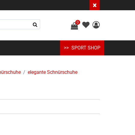
×
0
SPORT SHOP
nürschuhe
elegante Schnürschuhe