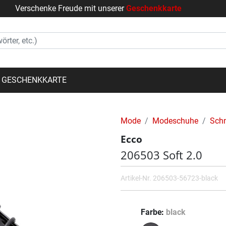
Verschenke Freude mit unserer
Geschenkkarte
GESCHENKKARTE
Mode
Modeschuhe
Sch
Ecco
206503 Soft 2.0
Artikel-Nr.
206503-56723-black
Farbe
black