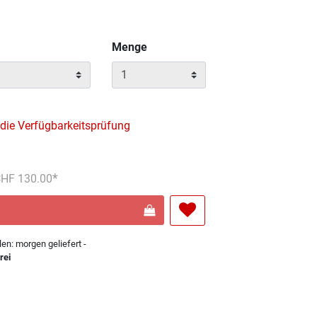
Menge
 die Verfügbarkeitsprüfung
reduziert von
An
 CHF 130.00
len: morgen geliefert -
rei