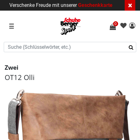
×
Verschenke Freude mit unserer
Geschenkkarte
0
☰
Zwei
OT12 Olli