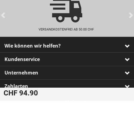
Previous
VERSANDKOSTENFREI AB 50.00 CHF
Wie können wir helfen?
Kundenservice
Unternehmen
Zahlarten
CHF 94.90
Impressum
•
AGB
•
Datenschutz