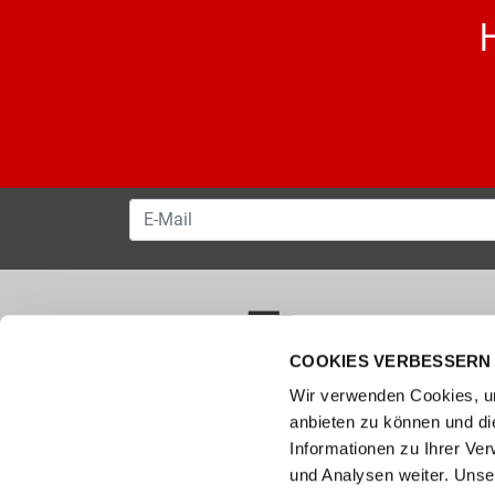
COOKIES VERBESSERN 
VERSANDKOSTENFREI AB 50.00 CHF
Wir verwenden Cookies, um
anbieten zu können und di
Wie können wir helfen?
Kunde
Informationen zu Ihrer Ve
und Analysen weiter. Unse
0800 237 437
Hilfe & 