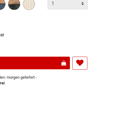
er
len: morgen geliefert -
rei