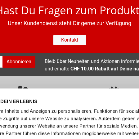
Hast Du Fragen zum Produkt
Unser Kundendienst steht Dir gerne zur Verfügung
Kontakt
Bleib über Neuheiten und Aktionen informier
Abonnieren
und erhalte
CHF 10.00 Rabatt auf Deine nä
DEIN ERLEBNIS
ÜBER 400 MARKEN
ERFAHRUNG SEIT ÜBER 70 JAHR
 Inhalte und Anzeigen zu personalisieren, Funktionen für sozia
e Zugriffe auf unsere Website zu analysieren. Außerdem geben w
nservice
Unternehmen
rwendung unserer Website an unsere Partner für soziale Medien
re Partner führen diese Informationen möglicherweise mit weite
FAQs
Standorte