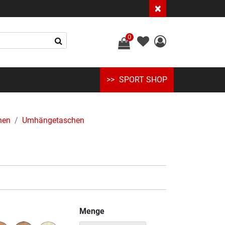
×
0
SPORT SHOP
hen
Umhängetaschen
Menge