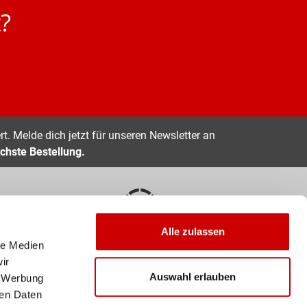
?
t. Melde dich jetzt für unseren Newsletter an
chste Bestellung.
Alle zulassen
EN
10 TAGE RÜCKGABERECHT
le Medien
ir
Zahlarten
Auswahl erlauben
, Werbung
ren Daten