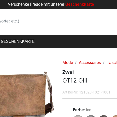
Verschenke Freude mit unserer
Geschenkkarte
GESCHENKKARTE
Mode
Accessoires
Tasc
Zwei
OT12 Olli
Artikel-Nr.
121520-1021-1001
Farbe
ice