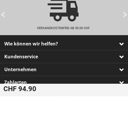
Previous
VERSANDKOSTENFREI AB 50.00 CHF
Wie können wir helfen?
Kundenservice
Unternehmen
Zahlarten
CHF 94.90
Impressum
•
AGB
•
Datenschutz