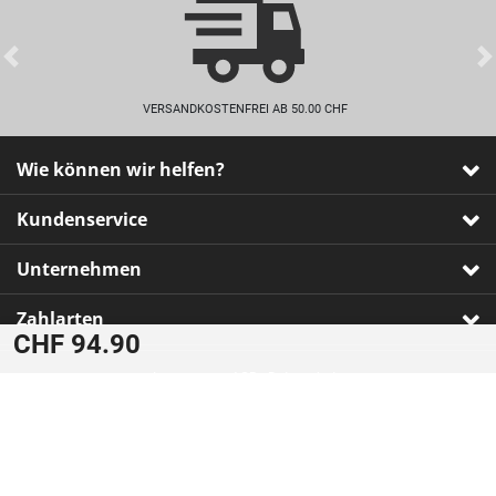
Previous
VERSANDKOSTENFREI AB 50.00 CHF
Wie können wir helfen?
Kundenservice
Unternehmen
Zahlarten
CHF 94.90
Impressum
•
AGB
•
Datenschutz