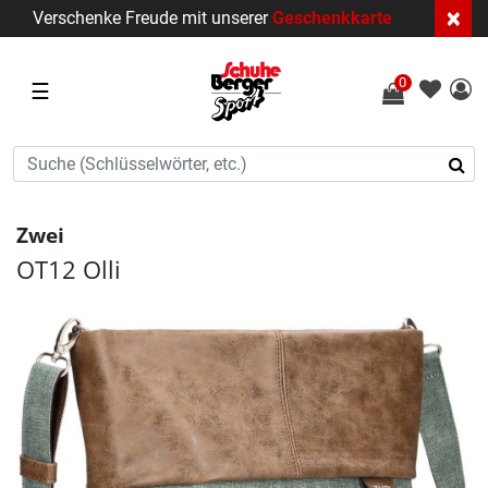
×
Verschenke Freude mit unserer
Geschenkkarte
0
☰
Zwei
OT12 Olli