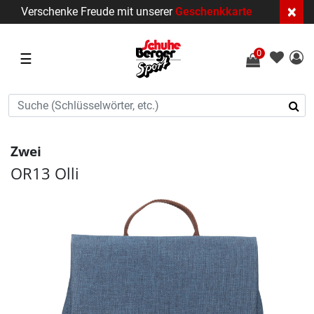
×
Verschenke Freude mit unserer
Geschenkkarte
0
☰
Zwei
OR13 Olli