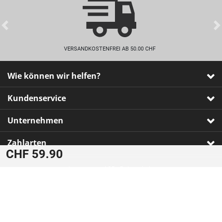
Previous
VERSANDKOSTENFREI AB 50.00 CHF
Wie können wir helfen?
Kundenservice
Unternehmen
Zahlarten
CHF 59.90
Impressum
•
AGB
•
Datenschutz