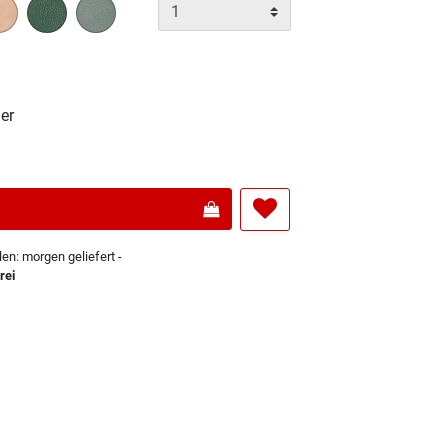
wählt
er
len: morgen geliefert -
rei