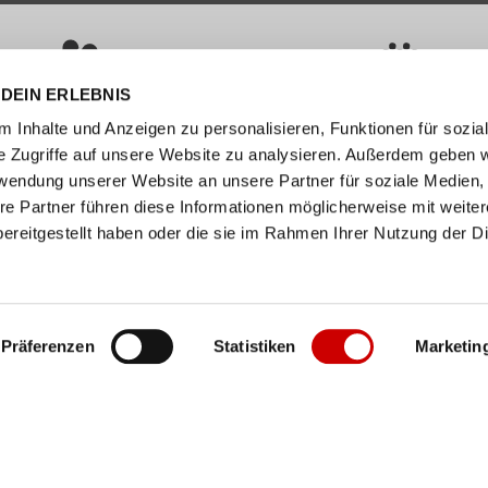
DEIN ERLEBNIS
ÜBER 400 MARKEN
ERFAHRUNG SEIT ÜBER 70 JAHR
 Inhalte und Anzeigen zu personalisieren, Funktionen für sozia
e Zugriffe auf unsere Website zu analysieren. Außerdem geben w
nservice
Unternehmen
rwendung unserer Website an unsere Partner für soziale Medien
re Partner führen diese Informationen möglicherweise mit weite
FAQs
Standorte
ereitgestellt haben oder die sie im Rahmen Ihrer Nutzung der D
abelle
Job / Karriere
en
Über uns
n
Events
Präferenzen
Statistiken
Marketin
ollect
er