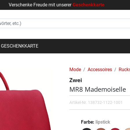
Verschenke Freude mit unserer
Geschenkkarte
GESCHENKKARTE
Mode
Accessoires
Ruck
Zwei
MR8 Mademoiselle
Artikel-Nr.
138732-1122-1001
Farbe
lipstick