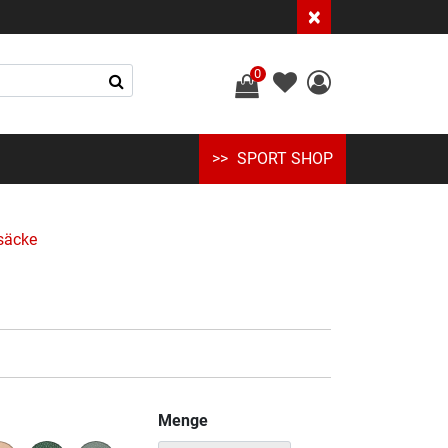
×
0
SPORT SHOP
säcke
Menge