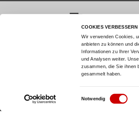
COOKIES VERBESSERN 
VERSANDKOSTENFREI AB 50.00 CHF
Wir verwenden Cookies, um
anbieten zu können und di
Wie können wir helfen?
Kunde
Informationen zu Ihrer Ve
und Analysen weiter. Unse
0800 237 437
Hilfe & 
info@bergerschuhe.ch
zusammen, die Sie ihnen b
Grössent
Standorte
gesammelt haben.
Zahlart
Social Media
Retoure
Facebook
Einwilligungsauswahl
Notwendig
Click & C
Instagram
Newslett
Youtube
LinkedIn