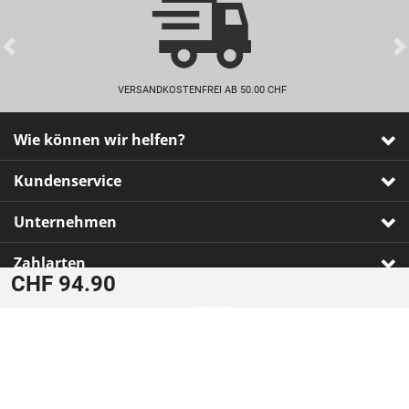
Previous
VERSANDKOSTENFREI AB 50.00 CHF
Wie können wir helfen?
Kundenservice
Unternehmen
Zahlarten
CHF 94.90
Impressum
•
AGB
•
Datenschutz