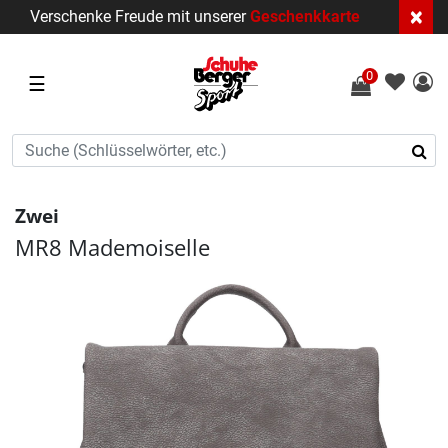
×
Verschenke Freude mit unserer
Geschenkkarte
0
☰
Zwei
MR8 Mademoiselle