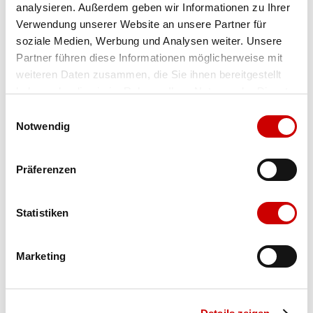
analysieren. Außerdem geben wir Informationen zu Ihrer
Farbe
nubuk blue
Menge
Verwendung unserer Website an unsere Partner für
soziale Medien, Werbung und Analysen weiter. Unsere
Partner führen diese Informationen möglicherweise mit
weiteren Daten zusammen, die Sie ihnen bereitgestellt
Ausgewählt
haben oder die sie im Rahmen Ihrer Nutzung der Dienste
gesammelt haben.
Einwilligungsauswahl
Notwendig
Präferenzen
Verfügbarkeit:
Auf Lager
Statistiken
IN DEN WARENKORB
Marketing
Bis 17:00 Uhr bestellen: morgen geliefert - ab CHF 50.00
portofrei