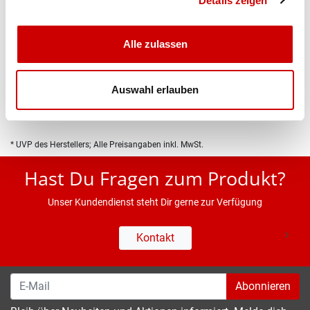
Details zeigen
Alle zulassen
Produktbeschreibung
Eigenschaften
Auswahl erlauben
* UVP des Herstellers; Alle Preisangaben inkl. MwSt.
Hast Du Fragen zum Produkt?
Unser Kundendienst steht Dir gerne zur Verfügung
Kontakt
Abonnieren