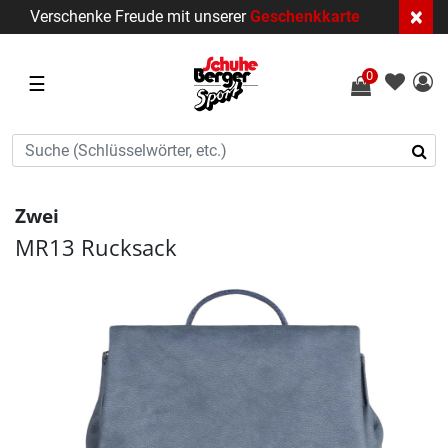
×
Verschenke Freude mit unserer
Geschenkkarte
0
☰
Zwei
MR13 Rucksack