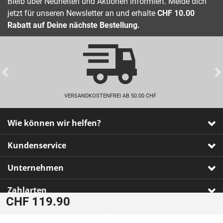
Bleib über Neuheiten und Aktionen informiert. Melde dich
jetzt für unseren Newsletter an und erhalte
CHF 10.00
Rabatt auf Deine nächste Bestellung.
Previous
VERSANDKOSTENFREI AB 50.00 CHF
Wie können wir helfen?
Kundenservice
Unternehmen
Zahlarten
CHF 119.90
Impressum
•
AGB
•
Datenschutz