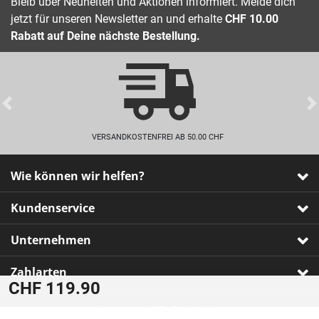
Bleib über Neuheiten und Aktionen informiert. Melde dich
jetzt für unseren Newsletter an und erhalte
CHF 10.00
Rabatt auf Deine nächste Bestellung.
Previous
VERSANDKOSTENFREI AB 50.00 CHF
Wie können wir helfen?
Kundenservice
Unternehmen
Zahlarten
CHF 119.90
Impressum
•
AGB
•
Datenschutz