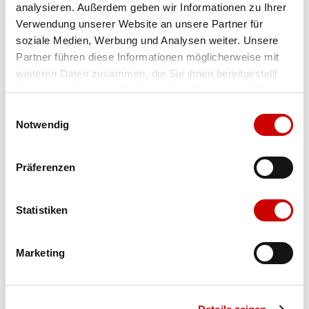
analysieren. Außerdem geben wir Informationen zu Ihrer
Farbe
nubuk black
Menge
Verwendung unserer Website an unsere Partner für
soziale Medien, Werbung und Analysen weiter. Unsere
Partner führen diese Informationen möglicherweise mit
weiteren Daten zusammen, die Sie ihnen bereitgestellt
Ausgewählt
haben oder die sie im Rahmen Ihrer Nutzung der Dienste
gesammelt haben.
Einwilligungsauswahl
Notwendig
Präferenzen
Verfügbarkeit:
Auf Lager
Statistiken
IN DEN WARENKORB
Marketing
Bis 17:00 Uhr bestellen: morgen geliefert - ab CHF 50.00
portofrei