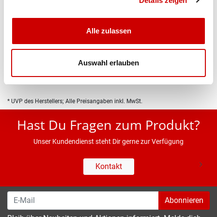
Details zeigen
Alle zulassen
Produktbeschreibung
Eigenschaften
Auswahl erlauben
* UVP des Herstellers; Alle Preisangaben inkl. MwSt.
Hast Du Fragen zum Produkt?
Unser Kundendienst steht Dir gerne zur Verfügung
Kontakt
Abonnieren