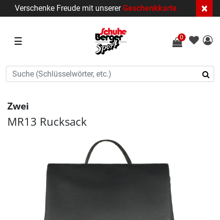
×
Verschenke Freude mit unserer
Geschenkkarte
0
☰
Zwei
MR13 Rucksack