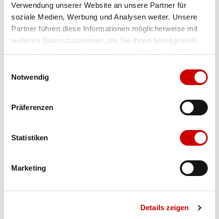
Verwendung unserer Website an unsere Partner für
Farbe
cord-mocca
Menge
soziale Medien, Werbung und Analysen weiter. Unsere
Partner führen diese Informationen möglicherweise mit
weiteren Daten zusammen, die Sie ihnen bereitgestellt
haben oder die sie im Rahmen Ihrer Nutzung der Dienste
gesammelt haben.
Einwilligungsauswahl
Notwendig
Präferenzen
Verfügbarkeit:
Dieser Artikel ist derzeit nicht verfügbar.
IN DEN WARENKORB
Statistiken
Marketing
Bis 17:00 Uhr bestellen: morgen geliefert - ab CHF 50.00
portofrei
Details zeigen