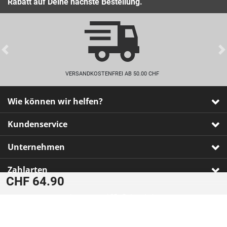
Rabatt auf Deine nächste Bestellung.
Previous
VERSANDKOSTENFREI AB 50.00 CHF
Wie können wir helfen?
Kundenservice
Unternehmen
Zahlarten
CHF 64.90
Impressum
•
AGB
•
Datenschutz