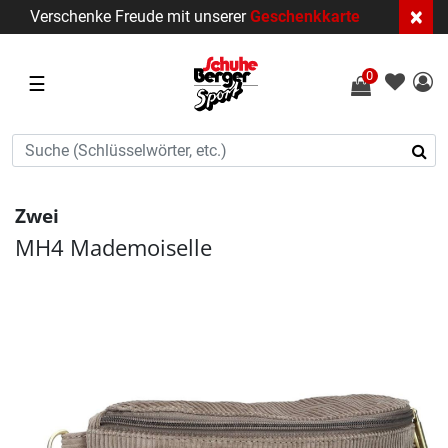
×
Verschenke Freude mit unserer
Geschenkkarte
0
☰
Zwei
MH4 Mademoiselle