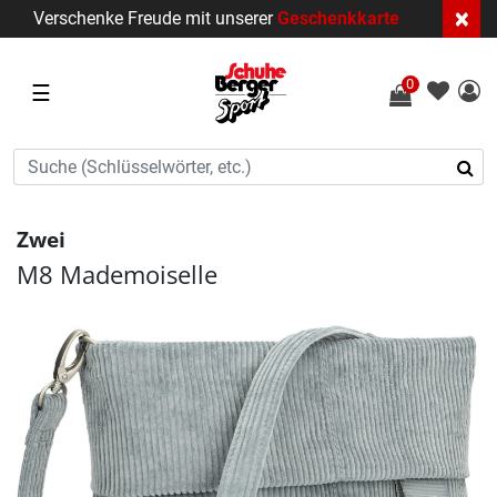
×
Verschenke Freude mit unserer
Geschenkkarte
0
☰
Zwei
M8 Mademoiselle