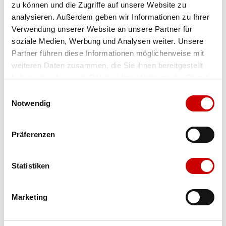
zu können und die Zugriffe auf unsere Website zu
Farbe
cord-sage
Menge
analysieren. Außerdem geben wir Informationen zu Ihrer
Verwendung unserer Website an unsere Partner für
soziale Medien, Werbung und Analysen weiter. Unsere
Partner führen diese Informationen möglicherweise mit
weiteren Daten zusammen, die Sie ihnen bereitgestellt
haben oder die sie im Rahmen Ihrer Nutzung der Dienste
gesammelt haben.
Einwilligungsauswahl
Notwendig
Präferenzen
Ausgewählt
Verfügbarkeit:
Auf Lager
Statistiken
IN DEN WARENKORB
Marketing
Bis 17:00 Uhr bestellen: morgen geliefert - ab CHF 50.00