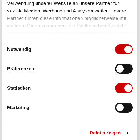
Verwendung unserer Website an unsere Partner für
Farbe
sand
Menge
soziale Medien, Werbung und Analysen weiter. Unsere
Partner führen diese Informationen möglicherweise mit
weiteren Daten zusammen, die Sie ihnen bereitgestellt
haben oder die sie im Rahmen Ihrer Nutzung der Dienste
gesammelt haben.
Einwilligungsauswahl
Notwendig
Ausgewählt
Präferenzen
Verfügbarkeit:
Auf Lager
IN DEN WARENKORB
Statistiken
Marketing
Bis 17:00 Uhr bestellen: morgen geliefert - ab CHF 50.00
portofrei
Details zeigen