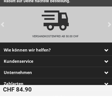
Rabatt auf Deine nächste Bestellung.
Previous
VERSANDKOSTENFREI AB 50.00 CHF
Wie können wir helfen?
Kundenservice
Unternehmen
Zahlarten
CHF 84.90
Impressum
•
AGB
•
Datenschutz