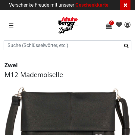
×
Verschenke Freude mit unserer
Geschenkkarte
0
☰
Zwei
M12 Mademoiselle