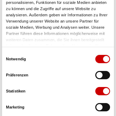
personalisieren, Funktionen für soziale Medien anbieten
Farbe
nubuk black
Menge
zu können und die Zugriffe auf unsere Website zu
analysieren. Außerdem geben wir Informationen zu Ihrer
Verwendung unserer Website an unsere Partner für
soziale Medien, Werbung und Analysen weiter. Unsere
Ausgewählt
Partner führen diese Informationen möglicherweise mit
weiteren Daten zusammen, die Sie ihnen bereitgestellt
haben oder die sie im Rahmen Ihrer Nutzung der Dienste
gesammelt haben.
Einwilligungsauswahl
Notwendig
Präferenzen
Statistiken
Verfügbarkeit:
Auf Lager
Marketing
IN DEN WARENKORB