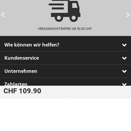
Previous
VERSANDKOSTENFREI AB 50.00 CHF
Wie können wir helfen?
Kundenservice
Unternehmen
Zahlarten
CHF 109.90
Impressum
•
AGB
•
Datenschutz