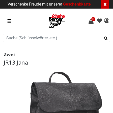
×
Verschenke Freude mit unserer
Geschenkkarte
0
☰
Zwei
JR13 Jana