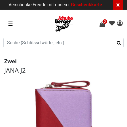
×
Verschenke Freude mit unserer
Geschenkkarte
0
☰
Zwei
JANA J2