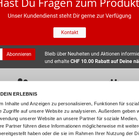
Hast Du Fragen zum Produkt
Unser Kundendienst steht Dir gerne zur Verfügung
Kontakt
Bleib über Neuheiten und Aktionen informier
Abonnieren
und erhalte
CHF 10.00 Rabatt auf Deine nä
DEIN ERLEBNIS
ÜBER 400 MARKEN
ERFAHRUNG SEIT ÜBER 70 JAHR
 Inhalte und Anzeigen zu personalisieren, Funktionen für sozia
e Zugriffe auf unsere Website zu analysieren. Außerdem geben w
nservice
Unternehmen
rwendung unserer Website an unsere Partner für soziale Medien
re Partner führen diese Informationen möglicherweise mit weite
FAQs
Standorte
ereitgestellt haben oder die sie im Rahmen Ihrer Nutzung der D
abelle
Job / Karriere