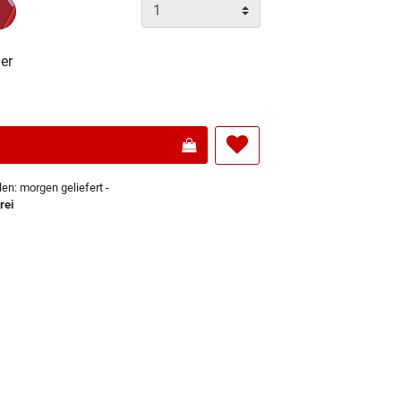
er
len: morgen geliefert -
rei