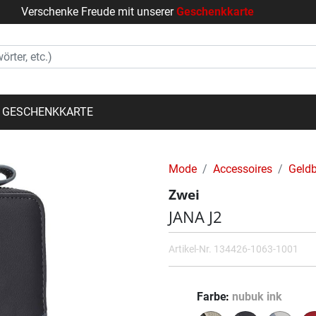
Verschenke Freude mit unserer
Geschenkkarte
GESCHENKKARTE
Mode
Accessoires
Geldb
Zwei
JANA J2
Artikel-Nr.
134426-1063-1001
Farbe
nubuk ink