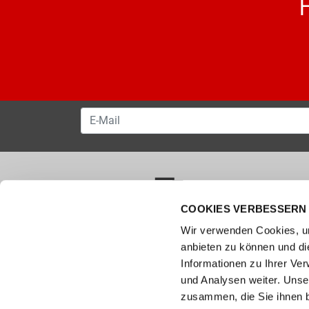
COOKIES VERBESSERN 
VERSANDKOSTENFREI AB 50.00 CHF
Wir verwenden Cookies, um
anbieten zu können und di
Wie können wir helfen?
Kunde
Informationen zu Ihrer Ve
und Analysen weiter. Unse
0800 237 437
Hilfe & 
info@bergerschuhe.ch
zusammen, die Sie ihnen b
Grössent