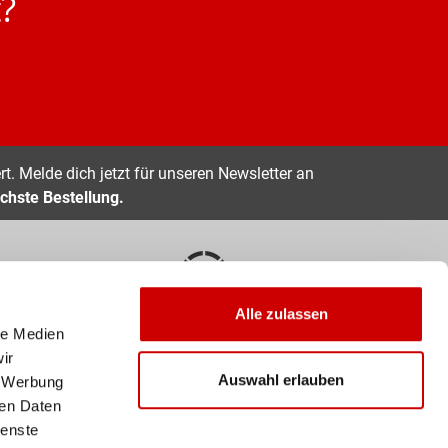
?
t. Melde dich jetzt für unseren Newsletter an
chste Bestellung.
Alle zulassen
EN
10 TAGE RÜCKGABERECHT
le Medien
ir
Zahlarten
Auswahl erlauben
, Werbung
ren Daten
ienste