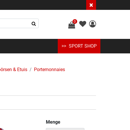
×
0
SPORT SHOP
örsen & Etuis
Portemonnaies
Menge