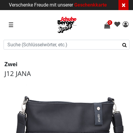
×
Verschenke Freude mit unserer
Geschenkkarte
0
☰
Zwei
J12 JANA