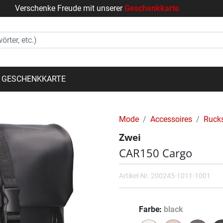
Verschenke Freude mit unserer
Geschenkkarte
GESCHENKKARTE
Mode
Accessoires
Ruck
Zwei
CAR150 Cargo
Artikel-Nr.
200245-1011-1001
Farbe
black