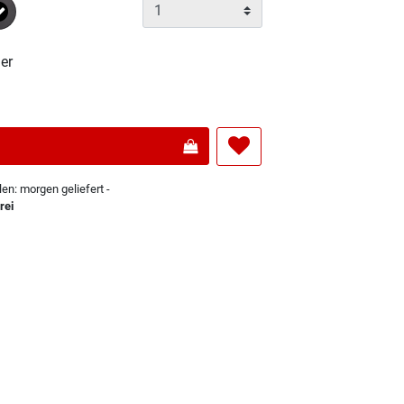
Ausgewählt
er
len: morgen geliefert -
rei