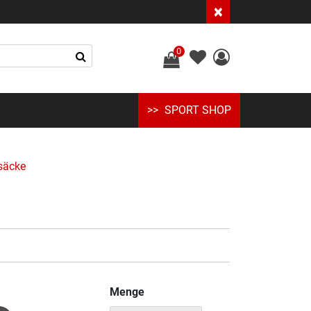
×
0
SPORT SHOP
säcke
Menge