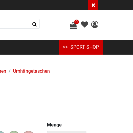
×
0
SPORT SHOP
hen
Umhängetaschen
Menge