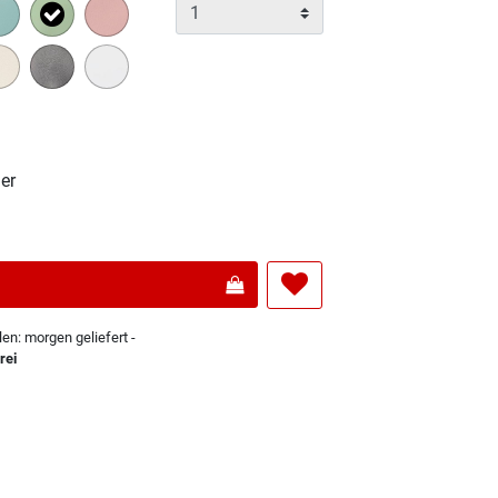
Ausgewählt
er
len: morgen geliefert -
rei