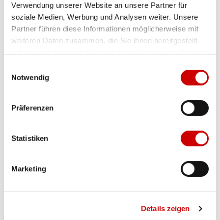
Verwendung unserer Website an unsere Partner für
Farbe
bordeaux
Menge
soziale Medien, Werbung und Analysen weiter. Unsere
Partner führen diese Informationen möglicherweise mit
weiteren Daten zusammen, die Sie ihnen bereitgestellt
haben oder die sie im Rahmen Ihrer Nutzung der Dienste
gesammelt haben.
Einwilligungsauswahl
Notwendig
Ausgewählt
Präferenzen
Verfügbarkeit:
Auf Lager
IN DEN WARENKORB
Statistiken
Marketing
Bis 17:00 Uhr bestellen: morgen geliefert - ab CHF 50.00
portofrei
Details zeigen