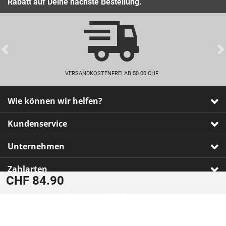
Rabatt auf Deine nächste Bestellung.
Previous
VERSANDKOSTENFREI AB 50.00 CHF
Wie können wir helfen?
Kundenservice
Unternehmen
Zahlarten
CHF 84.90
Impressum
•
AGB
•
Datenschutz