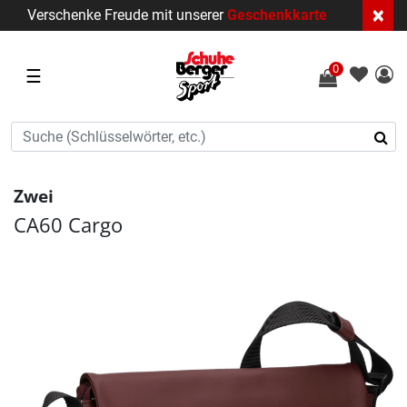
×
Verschenke Freude mit unserer
Geschenkkarte
0
☰
Zwei
CA60 Cargo