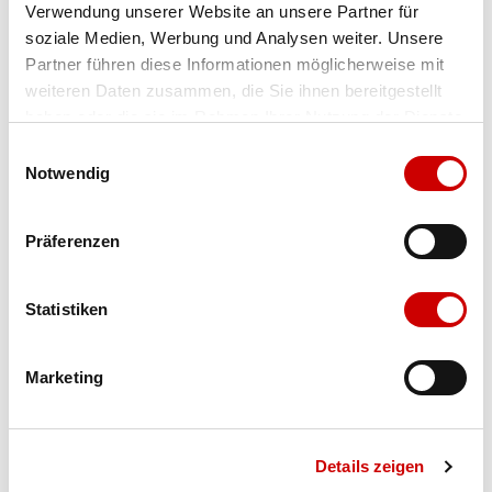
Verwendung unserer Website an unsere Partner für
Farbe
limited print black
Menge
soziale Medien, Werbung und Analysen weiter. Unsere
Partner führen diese Informationen möglicherweise mit
weiteren Daten zusammen, die Sie ihnen bereitgestellt
haben oder die sie im Rahmen Ihrer Nutzung der Dienste
gesammelt haben.
Einwilligungsauswahl
Notwendig
Ausgewählt
Präferenzen
Verfügbarkeit:
Auf Lager
IN DEN WARENKORB
Statistiken
Marketing
Bis 17:00 Uhr bestellen: morgen geliefert - ab CHF 50.00
portofrei
Details zeigen