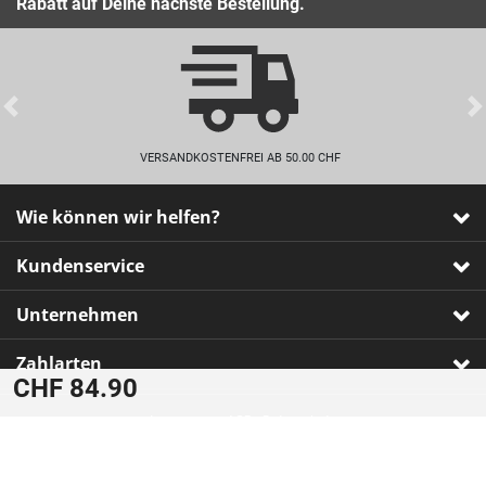
Rabatt auf Deine nächste Bestellung.
Previous
VERSANDKOSTENFREI AB 50.00 CHF
Wie können wir helfen?
Kundenservice
Unternehmen
Zahlarten
CHF 84.90
Impressum
•
AGB
•
Datenschutz