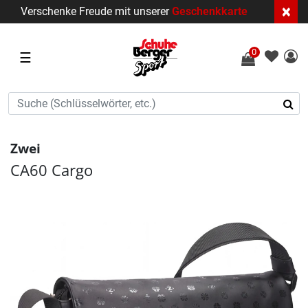
×
Verschenke Freude mit unserer
Geschenkkarte
0
☰
Zwei
CA60 Cargo