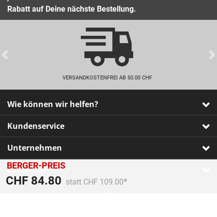
Rabatt auf Deine nächste Bestellung.
Previous
VERSANDKOSTENFREI AB 50.00 CHF
Wie können wir helfen?
Kundenservice
Unternehmen
BERGER-PREIS
Zahlarten
Preis reduziert von
An
CHF 84.80
statt CHF 109.00
Impressum
•
AGB
•
Datenschutz