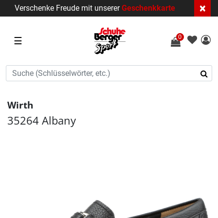
×
Verschenke Freude mit unserer
Geschenkkarte
0
☰
Wirth
35264 Albany