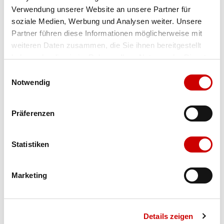
Verwendung unserer Website an unsere Partner für
Farbe
preto
soziale Medien, Werbung und Analysen weiter. Unsere
Partner führen diese Informationen möglicherweise mit
weiteren Daten zusammen, die Sie ihnen bereitgestellt
Ausgewählt
haben oder die sie im Rahmen Ihrer Nutzung der Dienste
Grösse
Menge
gesammelt haben.
Einwilligungsauswahl
Notwendig
Verfügbarkeit:
Präferenzen
Wähle eine Variante für die Verfügbarkeitsprüfung
Statistiken
IN DEN WARENKORB
Marketing
Bis 17:00 Uhr bestellen: morgen geliefert - ab CHF 50.00
portofrei
Details zeigen