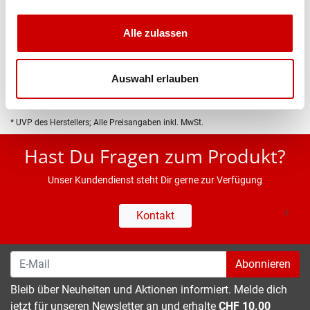
Produktbeschreibung
Alle zulassen
Eigenschaften
Auswahl erlauben
* UVP des Herstellers; Alle Preisangaben inkl. MwSt.
Hast Du Fragen zum Produkt?
Unser Kundendienst steht Dir gerne zur Verfügung
Kontakt
Abonnieren
Bleib über Neuheiten und Aktionen informiert. Melde dich
jetzt für unseren Newsletter an und erhalte
CHF 10.00