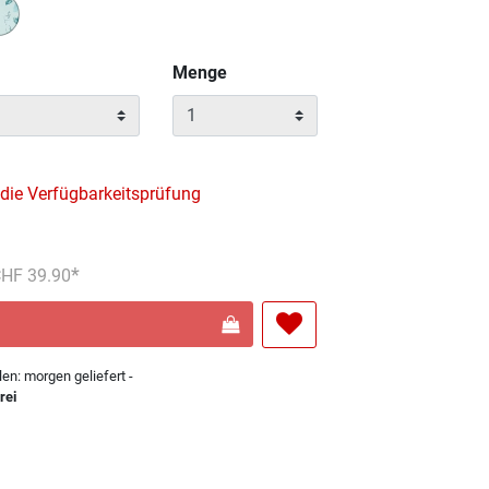
wählt
Menge
 die Verfügbarkeitsprüfung
reduziert von
An
 CHF 39.90
len: morgen geliefert -
rei