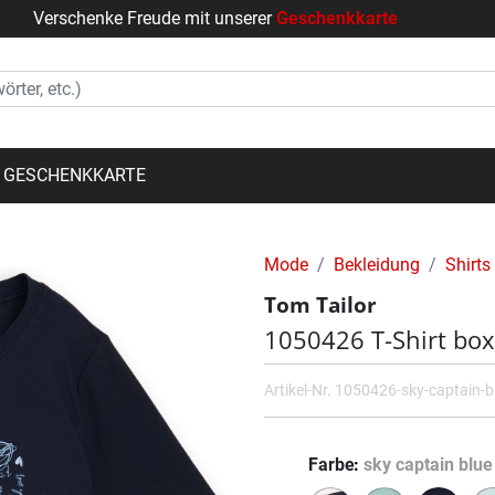
Verschenke Freude mit unserer
Geschenkkarte
GESCHENKKARTE
Mode
Bekleidung
Shirts
Tom Tailor
1050426 T-Shirt box
Artikel-Nr.
1050426-sky-captain-b
Farbe
sky captain blue