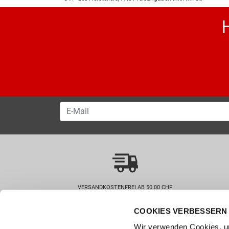
VERSANDKOSTENFREI AB 50.00 CHF
COOKIES VERBESSERN 
Wie können wir helfen?
Kunde
Wir verwenden Cookies, um