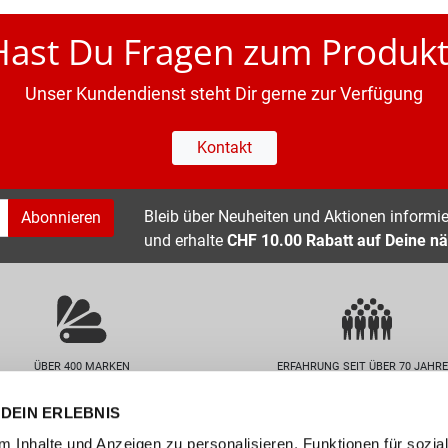
Hast Du Fragen zum Produkt
Unser Kundendienst steht Dir gerne zur Verfügung
Kontakt
Bleib über Neuheiten und Aktionen informier
Abonnieren
und erhalte
CHF 10.00 Rabatt auf Deine nä
ÜBER 400 MARKEN
ERFAHRUNG SEIT ÜBER 70 JAHR
DEIN ERLEBNIS
nservice
Unternehmen
 Inhalte und Anzeigen zu personalisieren, Funktionen für sozia