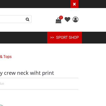
×
0
SPORT SHOP
 & Tops
y crew neck wiht print
lue