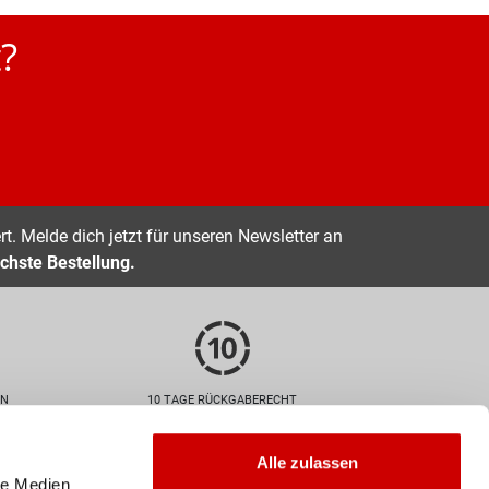
?
t. Melde dich jetzt für unseren Newsletter an
chste Bestellung.
EN
10 TAGE RÜCKGABERECHT
Zahlarten
Alle zulassen
le Medien