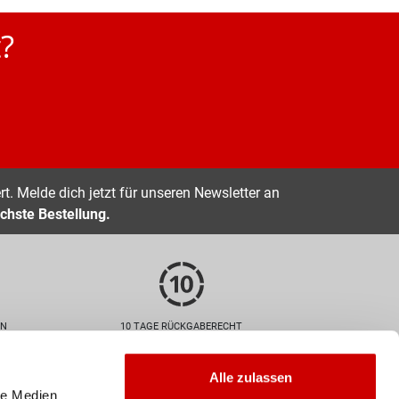
?
t. Melde dich jetzt für unseren Newsletter an
chste Bestellung.
EN
10 TAGE RÜCKGABERECHT
Zahlarten
Alle zulassen
le Medien