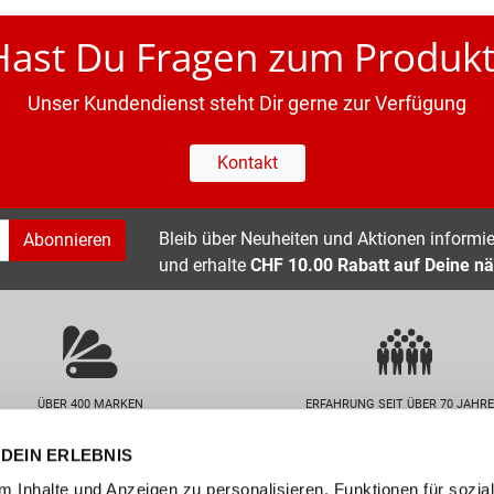
Hast Du Fragen zum Produkt
Unser Kundendienst steht Dir gerne zur Verfügung
Kontakt
Bleib über Neuheiten und Aktionen informier
Abonnieren
und erhalte
CHF 10.00 Rabatt auf Deine nä
ÜBER 400 MARKEN
ERFAHRUNG SEIT ÜBER 70 JAHR
DEIN ERLEBNIS
nservice
Unternehmen
 Inhalte und Anzeigen zu personalisieren, Funktionen für sozia