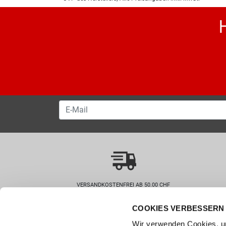
VERSANDKOSTENFREI AB 50.00 CHF
COOKIES VERBESSERN 
Wie können wir helfen?
Kunde
Wir verwenden Cookies, um