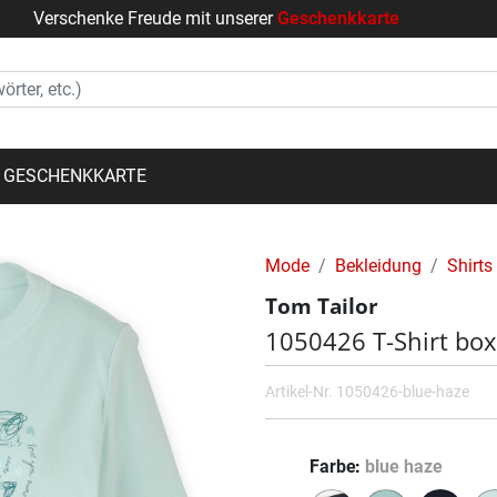
Verschenke Freude mit unserer
Geschenkkarte
GESCHENKKARTE
Mode
Bekleidung
Shirts
Tom Tailor
1050426 T-Shirt box
Artikel-Nr.
1050426-blue-haze
Farbe
blue haze