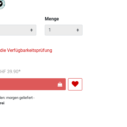
Ausgewählt
Menge
 die Verfügbarkeitsprüfung
reduziert von
An
 CHF 39.90
len: morgen geliefert -
rei