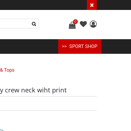
×
0
SPORT SHOP
 & Tops
y crew neck wiht print